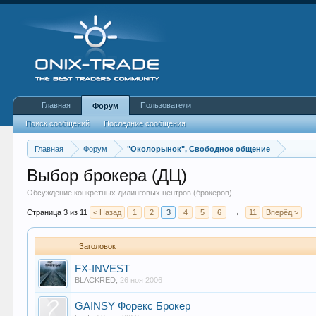
Главная
Пользователи
Форум
Поиск сообщений
Последние сообщения
Главная
Форум
"Околорынок", Свободное общение
Выбор брокера (ДЦ)
Обсуждение конкретных дилинговых центров (брокеров).
Страница 3 из 11
< Назад
1
2
3
4
5
6
→
11
Вперёд >
Заголовок
FX-INVEST
BLACKRED
,
26 ноя 2006
GAINSY Форекс Брокер