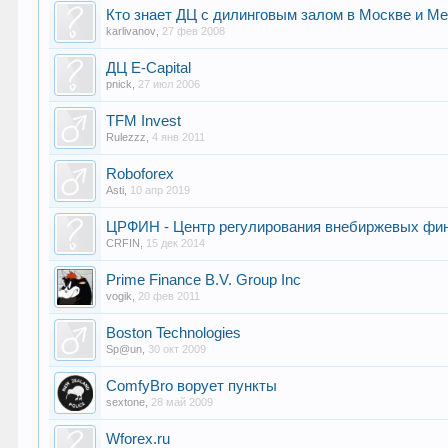
Кто знает ДЦ с дилинговым залом в Москве и Meta
karlivanov
,
27 фев 2008
ДЦ E-Capital
pnick
,
27 июл 2006
TFM Invest
Rulezzz
,
4 янв 2011
Roboforex
Asti
,
10 апр 2019
ЦРФИН - Центр регулирования внебиржевых фин
CRFIN
,
15 дек 2014
Prime Finance B.V. Group Inc
vogik
,
20 фев 2011
Boston Technologies
Sp@un
,
30 окт 2009
ComfyBro ворует пункты
sextone
,
28 май 2009
Wforex.ru