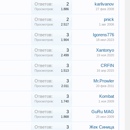
Ответов:
2
karlivanov
Просмотров:
1.886
27 фев 2008
Ответов:
2
pnick
Просмотров:
2.517
1 авг 2006
Ответов:
3
Igorens776
Просмотров:
1.904
18 июл 2023
Ответов:
3
Xantonyo
Просмотров:
2.499
19 ноя 2020
Ответов:
3
CRFIN
Просмотров:
1.513
16 апр 2015
Ответов:
3
Mr.Prowler
Просмотров:
2.011
20 фев 2011
Ответов:
3
Kombat
Просмотров:
1.740
1 ноя 2009
Ответов:
3
GuRu MAG
Просмотров:
1.868
25 июл 2009
Ответов:
3
Жек Синица