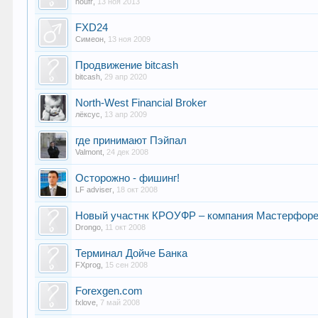
houfr
,
13 ноя 2013
FXD24
Симеон
,
13 ноя 2009
Продвижение bitcash
bitcash
,
29 апр 2020
North-West Financial Broker
лёксус
,
13 апр 2009
где принимают Пэйпал
Valmont
,
24 дек 2008
Осторожно - фишинг!
LF adviser
,
18 окт 2008
Новый участнк КРОУФР – компания Мастерфор
Drongo
,
11 окт 2008
Терминал Дойче Банка
FXprog
,
15 сен 2008
Forexgen.com
fxlove
,
7 май 2008