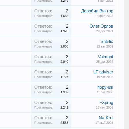
Просмотров:
3.249
5 сен 2023
Ответов:
2
Доробин Виктор
Просмотров:
1.665
13 фев 2023
Ответов:
2
Олег Орлов
Просмотров:
1.928
29 дек 2021
Ответов:
2
Shtirlic
Просмотров:
2.008
22 авг 2009
Ответов:
2
Valmont
Просмотров:
2.040
25 дек 2008
Ответов:
2
LF adviser
Просмотров:
1.727
19 окт 2008
Ответов:
2
поручик
Просмотров:
1.902
11 окт 2008
Ответов:
2
FXprog
Просмотров:
2.242
18 сен 2008
Ответов:
2
Na-Krul
Просмотров:
2.538
17 май 2008