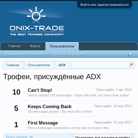
Войти или зарегистрироваться
Главная
Форум
Пользователи
Выдающиеся пользователи
Сейчас на форуме
Недавняя активность
Новые сообщения профиля
Главная
Пользователи
ADX
Трофеи, присуждённые ADX
10
Can't Stop!
Присуждён:
7 авг 2019
You've posted 100 messages. I hope this took you more than a day!
5
Keeps Coming Back
Присуждён:
16 ноя 2017
30 messages posted. You must like it here!
1
First Message
Присуждён:
16 ноя 2017
Post a message somewhere on the site to receive this.
Всего баллов: 16