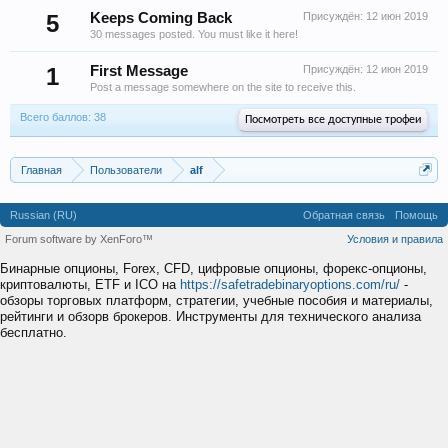
5
Keeps Coming Back
Присуждён:
12 июн 2019
30 messages posted. You must like it here!
1
First Message
Присуждён:
12 июн 2019
Post a message somewhere on the site to receive this.
Всего баллов: 38
Посмотреть все доступные трофеи
Главная
Пользователи
alf
Russian (RU)
Обратная связь
Помощь
Forum software by XenForo™
Условия и правила
Бинарные опционы, Forex, CFD, цифровые опционы, форекс-опционы,
криптовалюты, ETF и ICO на
https://safetradebinaryoptions.com/ru/
-
обзоры торговых платформ, стратегии, учебные пособия и материалы,
рейтинги и обзорв брокеров. Инструменты для технического анализа
бесплатно.