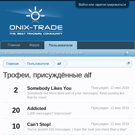
Войти или зарегистрироваться
Главная
Форум
Пользователи
Выдающиеся пользователи
Сейчас на форуме
Недавняя активность
Новые сообщения профиля
Главная
Пользователи
alf
Трофеи, присуждённые alf
2
Somebody Likes You
Присуждён:
12 июн 2019
Somebody out there liked one of your messages. Keep posting like
that for more!
20
Addicted
Присуждён:
12 июн 2019
1,000 messages? Impressive!
10
Can't Stop!
Присуждён:
12 июн 2019
You've posted 100 messages. I hope this took you more than a day!