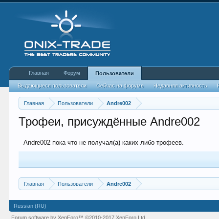
Главная
Форум
Пользователи
Выдающиеся пользователи
Сейчас на форуме
Недавняя активность
Главная
Пользователи
Andre002
Трофеи, присуждённые Andre002
Andre002 пока что не получал(а) каких-либо трофеев.
Главная
Пользователи
Andre002
Russian (RU)
Forum software by XenForo™
©2010-2017 XenForo Ltd.