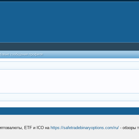
Новые сообщения профиля
риптовалюты, ETF и ICO на
https://safetradebinaryoptions.com/ru/
- обзоры 