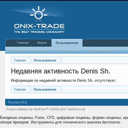
Главная
Форум
Пользователи
Выдающиеся пользователи
Сейчас на форуме
Недавняя активность
Главная
Пользователи
Недавняя активность Denis Sh.
Информация по недавней активности Denis Sh. отсутствует.
Главная
Пользователи
Russian (RU)
Forum software by XenForo™
©2010-2017 XenForo Ltd.
Бинарные опционы, Forex, CFD, цифровые опционы, форекс-опционы, к
обзорв брокеров. Инструменты для технического анализа бесплатно.