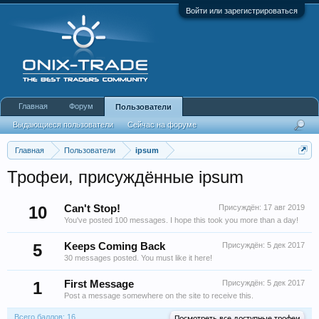
Войти или зарегистрироваться
Главная
Форум
Пользователи
Выдающиеся пользователи
Сейчас на форуме
Недавняя активность
Новые сообщения профиля
Главная
Пользователи
ipsum
Трофеи, присуждённые ipsum
10
Can't Stop!
Присуждён:
17 авг 2019
You've posted 100 messages. I hope this took you more than a day!
5
Keeps Coming Back
Присуждён:
5 дек 2017
30 messages posted. You must like it here!
1
First Message
Присуждён:
5 дек 2017
Post a message somewhere on the site to receive this.
Всего баллов: 16