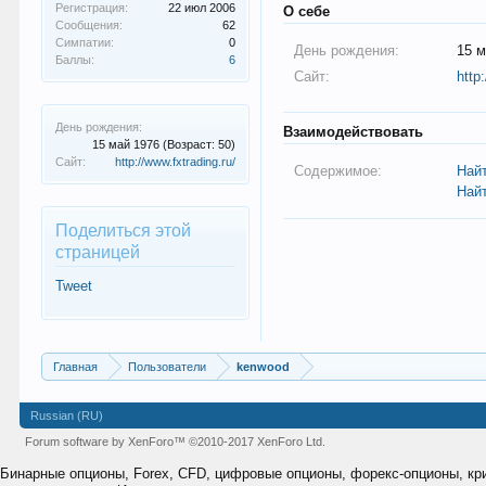
Регистрация:
22 июл 2006
О себе
Сообщения:
62
Симпатии:
0
День рождения:
15 м
Баллы:
6
Сайт:
http
День рождения:
Взаимодействовать
15 май 1976
(Возраст: 50)
Сайт:
http://www.fxtrading.ru/
Содержимое:
Най
Най
Поделиться этой
страницей
Tweet
Главная
Пользователи
kenwood
Russian (RU)
Forum software by XenForo™
©2010-2017 XenForo Ltd.
Бинарные опционы, Forex, CFD, цифровые опционы, форекс-опционы, к