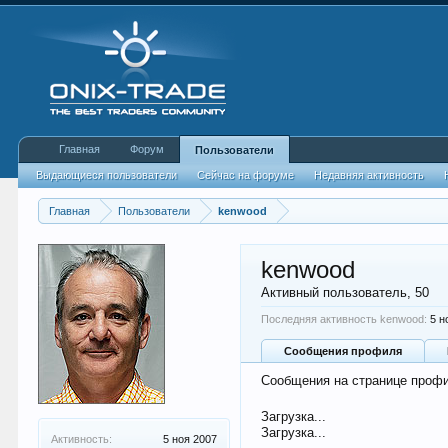
Главная
Форум
Пользователи
Выдающиеся пользователи
Сейчас на форуме
Недавняя активность
Главная
Пользователи
kenwood
kenwood
Активный пользователь
, 50
Последняя активность kenwood:
5 н
Сообщения профиля
Сообщения на странице профи
Загрузка...
Загрузка...
Активность:
5 ноя 2007