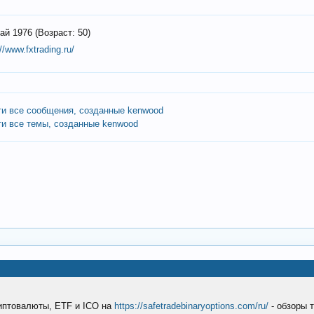
ай 1976 (Возраст: 50)
://www.fxtrading.ru/
ти все сообщения, созданные kenwood
ти все темы, созданные kenwood
риптовалюты, ETF и ICO на
https://safetradebinaryoptions.com/ru/
- обзоры 