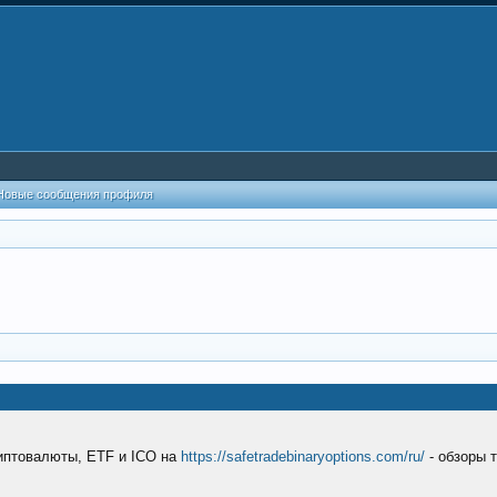
Новые сообщения профиля
риптовалюты, ETF и ICO на
https://safetradebinaryoptions.com/ru/
- обзоры 