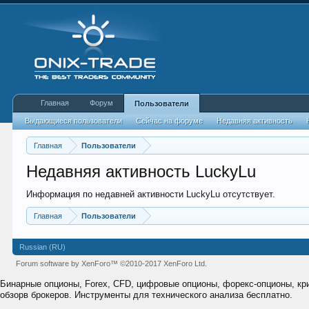
Главная
Форум
Пользователи
Выдающиеся пользователи
Сейчас на форуме
Недавняя активность
Главная
Пользователи
Недавняя активность LuckyLu
Информация по недавней активности LuckyLu отсутствует.
Главная
Пользователи
Russian (RU)
Forum software by XenForo™
©2010-2017 XenForo Ltd.
Бинарные опционы, Forex, CFD, цифровые опционы, форекс-опционы, к
обзорв брокеров. Инструменты для технического анализа бесплатно.