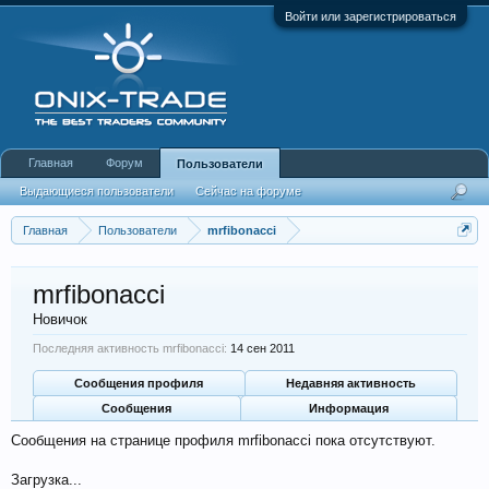
Войти или зарегистрироваться
Главная
Форум
Пользователи
Выдающиеся пользователи
Сейчас на форуме
Недавняя активность
Новые сообщения профиля
Главная
Пользователи
mrfibonacci
mrfibonacci
Новичок
Последняя активность mrfibonacci:
14 сен 2011
Сообщения профиля
Недавняя активность
Сообщения
Информация
Сообщения на странице профиля mrfibonacci пока отсутствуют.
Загрузка...