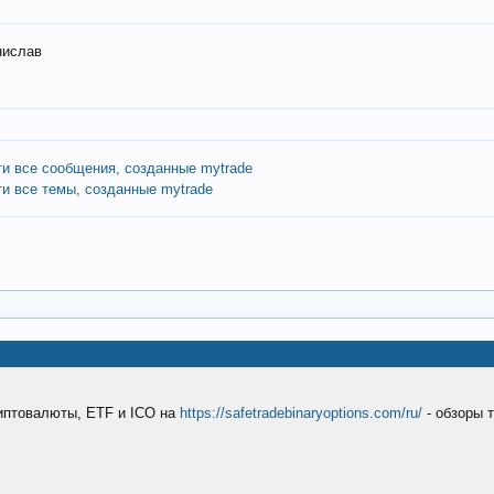
нислав
ти все сообщения, созданные mytrade
ти все темы, созданные mytrade
риптовалюты, ETF и ICO на
https://safetradebinaryoptions.com/ru/
- обзоры 