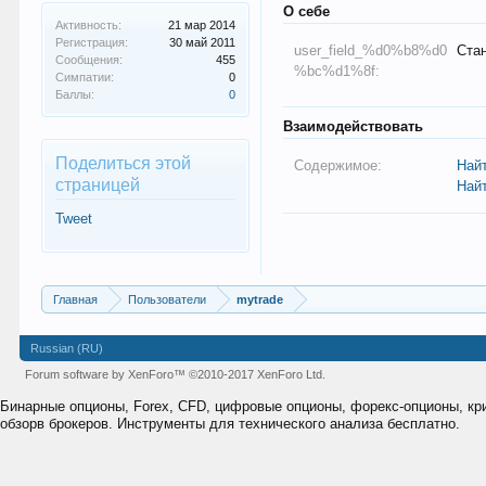
О себе
Активность:
21 мар 2014
Регистрация:
30 май 2011
user_field_%d0%b8%d0
Ста
Сообщения:
455
%bc%d1%8f:
Симпатии:
0
Баллы:
0
Взаимодействовать
Поделиться этой
Содержимое:
Най
страницей
Най
Tweet
Главная
Пользователи
mytrade
Russian (RU)
Forum software by XenForo™
©2010-2017 XenForo Ltd.
Бинарные опционы, Forex, CFD, цифровые опционы, форекс-опционы, к
обзорв брокеров. Инструменты для технического анализа бесплатно.