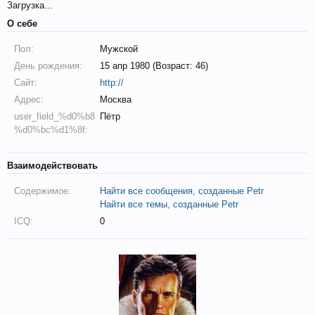
Загрузка...
О себе
Пол:
Мужской
День рождения:
15 апр 1980 (Возраст: 46)
Сайт:
http://
Адрес:
Москва
user_field_%d0%b8
Пётр
%d0%bc%d1%8f:
Взаимодействовать
Содержимое:
Найти все сообщения, созданные Petr
Найти все темы, созданные Petr
ICQ:
0