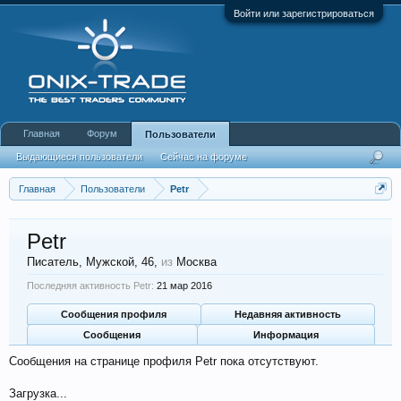
Войти или зарегистрироваться
Главная
Форум
Пользователи
Выдающиеся пользователи
Сейчас на форуме
Недавняя активность
Новые сообщения профиля
Главная
Пользователи
Petr
Petr
Писатель
, Мужской, 46,
из
Москва
Последняя активность Petr:
21 мар 2016
Сообщения профиля
Недавняя активность
Сообщения
Информация
Сообщения на странице профиля Petr пока отсутствуют.
Загрузка...