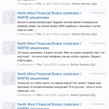
Сообщение от:
Rita
,
22 июн 2009
в разделе:
Выбор брокера (ДЦ)
North-West Financial Broker (nwbroker /
Сообщение
NWFB) мошенники
Жульё в своем репертуаре! Задним числом ввели в конкурсные
правила запрет на снятие более 100% прибыли с призовых счетов.
Сам по себе -...
Сообщение от:
Rita
,
12 июн 2009
в разделе:
Выбор брокера (ДЦ)
North-West Financial Broker (nwbroker /
Сообщение
NWFB) мошенники
Это ваша проблема. А вовсе не моя. Мне не нужен лукавый ответ "из-
под полы" - по почте или телефону, как вы хотите сделать. Вашего
ответа ждут...
Сообщение от:
Rita
,
9 июн 2009
в разделе:
Выбор брокера (ДЦ)
North-West Financial Broker (nwbroker /
Сообщение
NWFB) мошенники
Зачем вы тут опять нагло, по хамски врете? Ну зачем ? Какие ещё
призовые по незаконченным конкурсам? Я по русски , четко и ясно
написала, что...
Сообщение от:
Rita
,
5 июн 2009
в разделе:
Выбор брокера (ДЦ)
North-West Financial Broker (nwbroker /
Сообщение
NWFB) мошенники