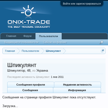
Войти или зарегистрироваться
Главная
Форум
Пользователи
Выдающиеся пользователи
Сейчас на форуме
Недавняя активность
Новые сообщения профиля
Главная
Пользователи
Шпикулянт
Шпикулянт
Шпикулятор
, 48,
из
Украина
Последняя активность Шпикулянт:
1 янв 2011
Сообщения профиля
Недавняя активность
Сообщения
Информация
Сообщения на странице профиля Шпикулянт пока отсутствуют.
Загрузка...