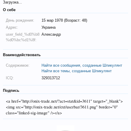
Загрузка...
О себе
День рождения:
15 мар 1978 (Возраст: 48)
Адрес:
Украина
user_field_%d0%b8
Александр
%d0%bc%d1%8f:
Взаимодействовать
Содержимое:
Найти все сообщения, созданные Шпикулянт
Найти все темы, созданные Шпикулянт
ICQ:
329313712
Подпись
<a href="http://onix-trade.net/?act=stat&id=3611" target="_blank">
<img src="http://onix-trade.net/ext/userbar/3611.png" border="0"
class="linked-sig-image" /></a>