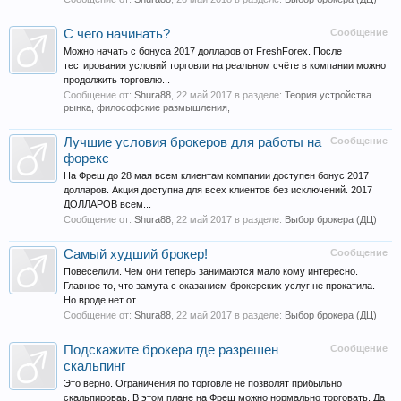
С чего начинать?
Сообщение
Можно начать с бонуса 2017 долларов от FreshForex. После
тестирования условий торговли на реальном счёте в компании можно
продолжить торговлю...
Сообщение от:
Shura88
,
22 май 2017
в разделе:
Теория устройства
рынка, философские размышления,
Лучшие условия брокеров для работы на
Сообщение
форекс
На Фреш до 28 мая всем клиентам компании доступен бонус 2017
долларов. Акция доступна для всех клиентов без исключений. 2017
ДОЛЛАРОВ всем...
Сообщение от:
Shura88
,
22 май 2017
в разделе:
Выбор брокера (ДЦ)
Самый худший брокер!
Сообщение
Повеселили. Чем они теперь занимаются мало кому интересно.
Главное то, что замута с оказанием брокерских услуг не прокатила.
Но вроде нет от...
Сообщение от:
Shura88
,
22 май 2017
в разделе:
Выбор брокера (ДЦ)
Подскажите брокера где разрешен
Сообщение
скальпинг
Это верно. Ограничения по торговле не позволят прибыльно
скальпироваь. В этом плане на Фреш можно нормально торговать. Да