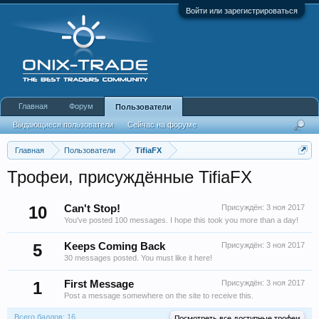
Войти или зарегистрироваться
Главная
Форум
Пользователи
Выдающиеся пользователи
Сейчас на форуме
Недавняя активность
Новые сообщения профиля
Главная
Пользователи
TifiaFX
Трофеи, присуждённые TifiaFX
10
Can't Stop!
Присуждён:
3 ноя 2017
You've posted 100 messages. I hope this took you more than a day!
5
Keeps Coming Back
Присуждён:
3 ноя 2017
30 messages posted. You must like it here!
1
First Message
Присуждён:
3 ноя 2017
Post a message somewhere on the site to receive this.
Всего баллов: 16