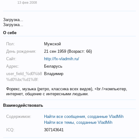
13 фев 2008
Загрузка...
Загрузка...
О себе
Пол:
Мужской
День рождения:
21 сен 1959 (Возраст: 66)
Сайт:
http://fx-vladmih.ru/
Адрес:
Беларусь
user_field_%d0%b8
Владимир
%d0%bc%d1%8f:
Форекс, музыка (ретро, классика всех видов), <br />компьютер,
интернет, общение с интересными людьми.
Взаимодействовать
Содержимое:
Найти все сообщения, созданные VladMih
Найти все темы, созданные VladMih
ICQ:
307143641