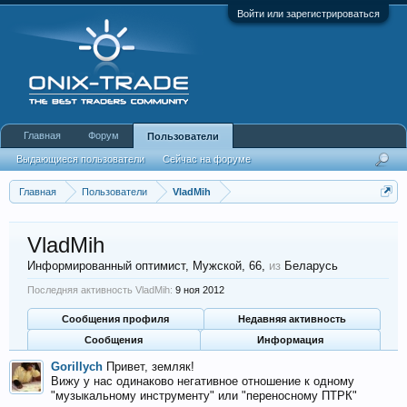
Войти или зарегистрироваться
Главная
Форум
Пользователи
Выдающиеся пользователи
Сейчас на форуме
Недавняя активность
Новые сообщения профиля
Главная
Пользователи
VladMih
VladMih
Информированный оптимист
, Мужской, 66,
из
Беларусь
Последняя активность VladMih:
9 ноя 2012
Сообщения профиля
Недавняя активность
Сообщения
Информация
Gorillych
Привет, земляк!
Вижу у нас одинаково негативное отношение к одному
"музыкальному инструменту" или "переносному ПТРК"