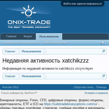
Войти или зарегистрироваться
Главная
Форум
Пользователи
Выдающиеся пользователи
Сейчас на форуме
Недавняя активность
Новые сообщения профиля
Главная
Пользователи
Недавняя активность xatchikzzz
Информация по недавней активности xatchikzzz отсутствует.
Главная
Пользователи
Russian (RU)
Обратная связь
Помощь
Forum software by XenForo™
Условия и правила
Бинарные опционы, Forex, CFD, цифровые опционы, форекс-опционы,
криптовалюты, ETF и ICO на
https://safetradebinaryoptions.com/ru/
-
обзоры торговых платформ, стратегии, учебные пособия и материалы,