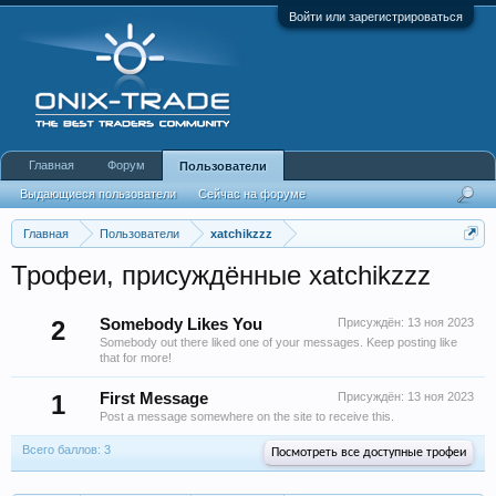
Войти или зарегистрироваться
Главная
Форум
Пользователи
Выдающиеся пользователи
Сейчас на форуме
Недавняя активность
Новые сообщения профиля
Главная
Пользователи
xatchikzzz
Трофеи, присуждённые xatchikzzz
2
Somebody Likes You
Присуждён:
13 ноя 2023
Somebody out there liked one of your messages. Keep posting like
that for more!
1
First Message
Присуждён:
13 ноя 2023
Post a message somewhere on the site to receive this.
Всего баллов: 3
Посмотреть все доступные трофеи