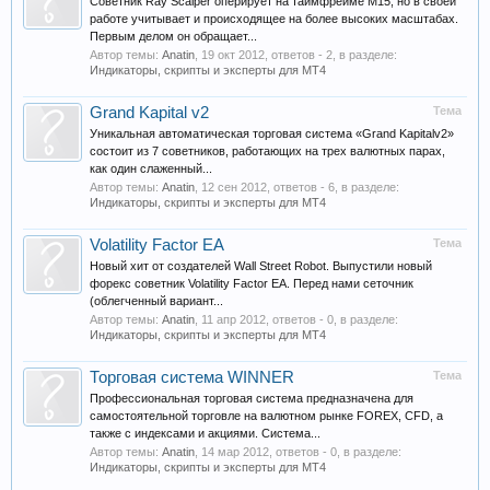
Советник Ray Scalper оперирует на таймфрейме М15, но в своей
работе учитывает и происходящее на более высоких масштабах.
Первым делом он обращает...
Автор темы:
Anatin
,
19 окт 2012
, ответов - 2, в разделе:
Индикаторы, скрипты и эксперты для МТ4
Grand Kapital v2
Тема
Уникальная автоматическая торговая система «Grand Kapitalv2»
состоит из 7 советников, работающих на трех валютных парах,
как один слаженный...
Автор темы:
Anatin
,
12 сен 2012
, ответов - 6, в разделе:
Индикаторы, скрипты и эксперты для МТ4
Volatility Factor EA
Тема
Новый хит от создателей Wall Street Robot. Выпустили новый
форекс советник Volatility Factor EA. Перед нами сеточник
(облегченный вариант...
Автор темы:
Anatin
,
11 апр 2012
, ответов - 0, в разделе:
Индикаторы, скрипты и эксперты для МТ4
Торговая система WINNER
Тема
Профессиональная торговая система предназначена для
самостоятельной торговле на валютном рынке FOREX, CFD, а
также с индексами и акциями. Система...
Автор темы:
Anatin
,
14 мар 2012
, ответов - 0, в разделе:
Индикаторы, скрипты и эксперты для МТ4