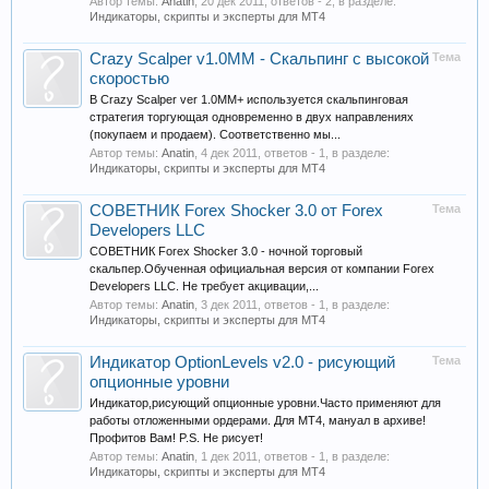
Автор темы:
Anatin
,
20 дек 2011
, ответов - 2, в разделе:
Индикаторы, скрипты и эксперты для МТ4
Crazy Scalper v1.0MM - Скальпинг с высокой
Тема
скоростью
В Crazy Scalper ver 1.0MM+ используется скальпинговая
стратегия торгующая одновременно в двух направлениях
(покупаем и продаем). Соответственно мы...
Автор темы:
Anatin
,
4 дек 2011
, ответов - 1, в разделе:
Индикаторы, скрипты и эксперты для МТ4
СОВЕТНИК Forex Shocker 3.0 от Forex
Тема
Developers LLC
СОВЕТНИК Forex Shocker 3.0 - ночной торговый
скальпер.Обученная официальная версия от компании Forex
Developers LLC. Не требует акцивации,...
Автор темы:
Anatin
,
3 дек 2011
, ответов - 1, в разделе:
Индикаторы, скрипты и эксперты для МТ4
Индикатор OptionLevels v2.0 - рисующий
Тема
опционные уровни
Индикатор,рисующий опционные уровни.Часто применяют для
работы отложенными ордерами. Для МТ4, мануал в архиве!
Профитов Вам! P.S. Не рисует!
Автор темы:
Anatin
,
1 дек 2011
, ответов - 1, в разделе:
Индикаторы, скрипты и эксперты для МТ4