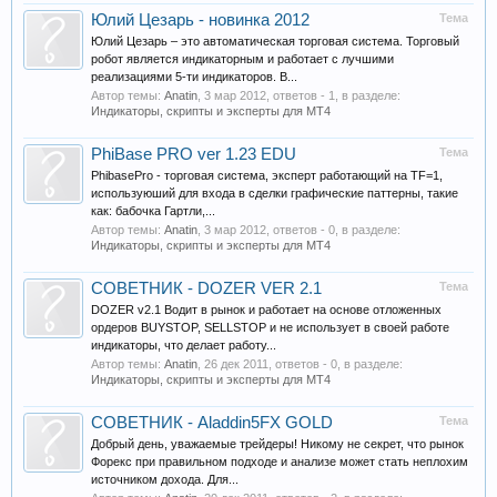
Юлий Цезарь - новинка 2012
Тема
Юлий Цезарь – это автоматическая торговая система. Торговый
робот является индикаторным и работает с лучшими
реализациями 5-ти индикаторов. В...
Автор темы:
Anatin
,
3 мар 2012
, ответов - 1, в разделе:
Индикаторы, скрипты и эксперты для МТ4
PhiBase PRO ver 1.23 EDU
Тема
PhibasePro - торговая система, эксперт работающий на TF=1,
используюший для входа в сделки графические паттерны, такие
как: бабочка Гартли,...
Автор темы:
Anatin
,
3 мар 2012
, ответов - 0, в разделе:
Индикаторы, скрипты и эксперты для МТ4
СОВЕТНИК - DOZER VER 2.1
Тема
DOZER v2.1 Водит в рынок и работает на основе отложенных
ордеров BUYSTOP, SELLSTOP и не использует в своей работе
индикаторы, что делает работу...
Автор темы:
Anatin
,
26 дек 2011
, ответов - 0, в разделе:
Индикаторы, скрипты и эксперты для МТ4
СОВЕТНИК - Aladdin5FX GOLD
Тема
Добрый день, уважаемые трейдеры! Никому не секрет, что рынок
Форекс при правильном подходе и анализе может стать неплохим
источником дохода. Для...