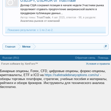
USDJPY, USDRUR от TrustTrade
Доллар США сохранил позиции в начале недели Участники рынка
продолжают отдавать предпочтение американской валюте в
преддверии публикации данных...
Автор темы:
TrustTrade
,
4 авг 2015
, ответов - 98, в разделе:
Аналитика рынков от компаний
Показано результатов: с 1 по 2 из 2.
Главная
Метки
Russian (RU)
Обратная связь
Помощь
Forum software by XenForo™
Условия и правила
Бинарные опционы, Forex, CFD, цифровые опционы, форекс-опционы,
криптовалюты, ETF и ICO на
https://safetradebinaryoptions.com/ru/
-
обзоры торговых платформ, стратегии, учебные пособия и материалы,
рейтинги и обзорв брокеров. Инструменты для технического анализа
бесплатно.