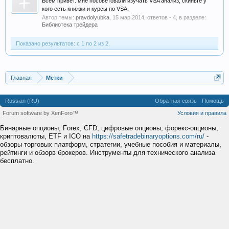
Всем привет. мне посоветовали изучать VSA анализ, скиньте у
кого есть книжки и курсы по VSA,
Автор темы:
pravdolyubka
,
15 мар 2014
, ответов - 4, в разделе:
Библиотека трейдера
Показано результатов: с 1 по 2 из 2.
Главная
Метки
Russian (RU)
Обратная связь
Помощь
Forum software by XenForo™
Условия и правила
Бинарные опционы, Forex, CFD, цифровые опционы, форекс-опционы,
криптовалюты, ETF и ICO на
https://safetradebinaryoptions.com/ru/
-
обзоры торговых платформ, стратегии, учебные пособия и материалы,
рейтинги и обзорв брокеров. Инструменты для технического анализа
бесплатно.