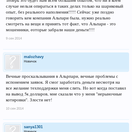
Теперь это будет нам всем большим опытом, что ни в коем
случае нельзя опираться в таких делах только на шариковый
опыт, без реального наполнения!!!!! Сейчас уже поздно
говорить кем компания Альпари была, нужно реально
смотреть на вещи и принять тот факт, что Альпари - это
мошенники, еоторые забрали наши деньги!!!!
9 сен 2014
malozhavy
Новичок
Вечные проскальзывания в Альрпари, вечные проблемы с
испонением заявок. Я смог заработать деньги несмотря на
все желание техподдержки меня слить. Но вот когда поставил
на вывод 5к долларов, мне сказали что у меня "нерыночные
котировки". Злости нет!
10 сен 2014
sanya1301
Новичок