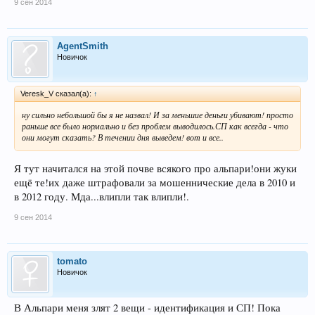
9 сен 2014
AgentSmith
Новичок
Veresk_V сказал(а):
↑
ну сильно небольшой бы я не назвал! И за меньшие деньги убивают! просто
раньше все было нормально и без проблем выводилось.СП как всегда - что
они могут сказать? В течении дня выведем! вот и все..
Я тут начитался на этой почве всякого про альпари!они жуки
ещё те!их даже штрафовали за мошеннические дела в 2010 и
в 2012 году. Мда...влипли так влипли!.
9 сен 2014
tomato
Новичок
В Альпари меня злят 2 вещи - идентификация и СП! Пока