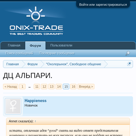
Войти или зарегистрироваться
Главная
Пользователи
Форум
Поиск сообщений
Последние сообщения
Главная
Форум
"Околорынок", Свободное общение
Выбор брокера (ДЦ)
ДЦ АЛЬПАРИ.
< Назад
1
←
11
12
13
14
15
16
Вперёд >
Happieness
Новичок
Annet сказал(а):
↑
кстати, отличная идея ^good^ снять на видео ответ представителя
компании и разместить на всех ресурсах, если они не пойдут на встречу