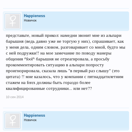
Happieness
Новичок
представьте, новый прикол: намедни звонит мне из альпари
барышня (ведь давно уже не торгую у них), спрашивает, как
у меня дела, одним словом, разговаривает со мной, будто мы
с ней подружки!! на мое замечание по поводу манеры
общения ^fool^ барышня не отреагировала, а просьбу
прокомментировать ситуацию в альпари попросту
проигнорировала, сказала лишь "в первый раз слышу" (это
цитата) !! мне казалось, что у компании с пятнадцатилетним
стажем на forex должны быть гораздо более
квалифицированные сотрудники... или нет??
10 сен 2014
Happieness
Новичок