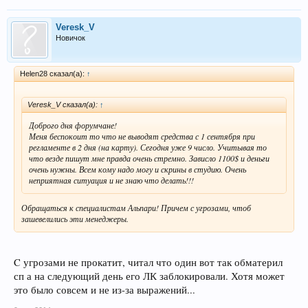
Veresk_V
Новичок
Helen28 сказал(а):
↑
Veresk_V сказал(а):
↑
Доброго дня форумчане!
Меня беспокоит то что не выводят средства с 1 сентября при
регламенте в 2 дня (на карту). Сегодня уже 9 число. Учитывая то
что везде пишут мне правда очень стремно. Зависло 1100$ и деньги
очень нужны. Всем кому надо могу и скрины в студию. Очень
неприятная ситуация и не знаю что делать!!!
Обращаться к специалистам Альпари! Причем с угрозами, чтоб
зашевелились эти менеджеры.
C угрозами не прокатит, читал что один вот так обматерил
сп а на следующий день его ЛК заблокировали. Хотя может
это было совсем и не из-за выражений...