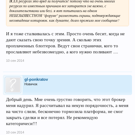
ВСЕХ ресурсах это вряд ли получится! потому что на очень многих
ресурсах по известным причинам все затирается (не важно, с
доказательствами или без). я вот попыталась на одном
НЕБЕЗЫЗВЕСТНОМ "форуме" разместить скрины, подтверждающие
несовпадение котировок. как думаете, долго прожило мое сообщение?
И я тоже сталкивалась с этим. Просто очень бесит, когда не
дают сказать свою точку зрения. А сколько этих
проплаченных блоггеров. Ведут свои странички, кого то
прославляют небезвозмездно, а кого нужно поливают ....
10 сен 2014
gl-ponkratov
Новичок
Добрый день. Мне очень грустно говорить, что этот брокер
меня надурил. Я рассчитывал на некую порядочность, а меня
на чисто слили, бесконечно тормозила платформа, не смог
закрыть сделки и все потерял. Не рекомендую
категоричеси!!!
10 сен 2014