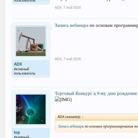
пользователь
ADX
,
7 май 2016
Запись вебинара
по основам программир
ADX
,
7 май 2016
ADX
Активный
пользователь
Торговый Конкурс к 9-му дню рождения 
ADX сказал(а):
↑
Запись вебинара
по основам программирования то
top
Активный