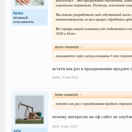
MarketPlace – это программное обеспечение, кот
клиентские терминалы. Поэтому, исполнение кли
fantis
Мы также разработали свой собственный мост (E
Активный
ответственность за весь процесс обработки ордер
пользователь
Все сервера нашей компании уже подключены к пот
NDD и Demo
ipsum сказал(а):
↑
оказывается через месяц компании 9 лет стукнет
кстати как раз к празднованию продлен ст
fantis
,
9 июн 2016
fantis сказал(а):
↑
кстати как раз к празднованию продлен страховой 
почему интересно на оф сайте не опубли
ADX
,
9 июн 2016
ADX