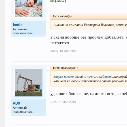
top сказал(а):
↑
Аналитик компании Екатерина Власкина, открыта
fantis
Активный
пользователь
в скайп вообще без проблем добавляет, 
находятся.
fantis
,
18 мар 2016
fantis сказал(а):
↑
Запуск нового дизайна личного кабинета
,который
кабинет на любом устройстве в самом удобном и
удачное обновление, намного интересне
ADX
,
27 мар 2016
ADX
Активный
пользователь