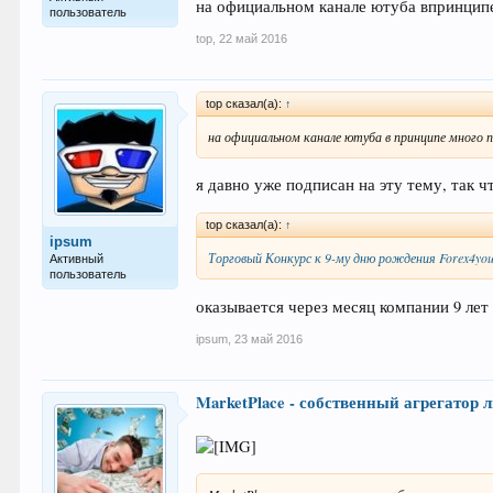
на официальном канале ютуба впринцип
пользователь
top
,
22 май 2016
top сказал(а):
↑
на официальном канале ютуба в принципе много 
я давно уже подписан на эту тему, так ч
top сказал(а):
↑
ipsum
Торговый Конкурс к 9-му дню рождения Forex4yo
Активный
пользователь
оказывается через месяц компании 9 лет 
ipsum
,
23 май 2016
MarketPlace - собственный агрегатор 