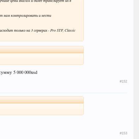
чшие цены Bid/Ask и далее транслирует их в
ет нам контролировать и нести
ходит только на 3 серверах - Pro STP, Classic
сумму 5 000 000usd
#152
#153