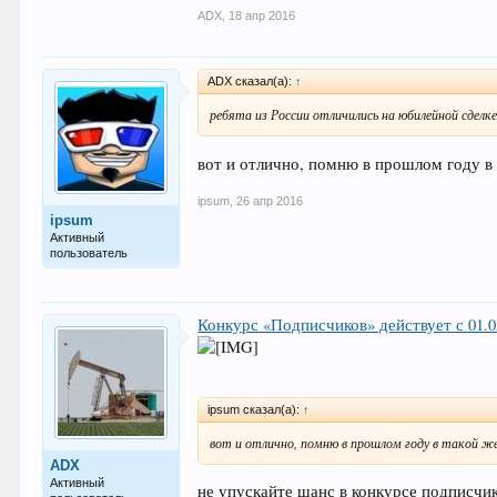
ADX
,
18 апр 2016
ADX сказал(а):
↑
ребята из России отличились на юбилейной сделке
вот и отлично, помню в прошлом году в 
ipsum
,
26 апр 2016
ipsum
Активный
пользователь
Конкурс «Подписчиков» действует с 01.05.
ipsum сказал(а):
↑
вот и отлично, помню в прошлом году в такой же
ADX
Активный
не упускайте шанс в конкурсе подписчик