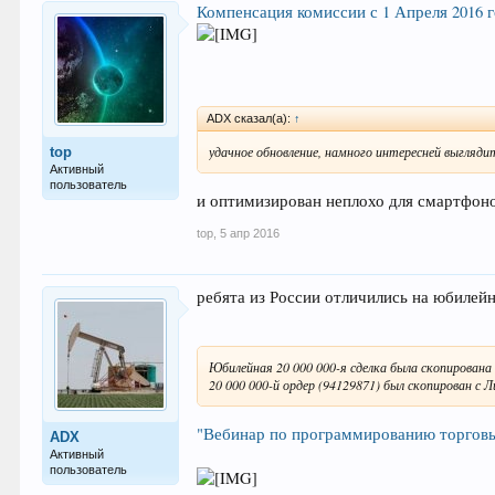
Компенсация комиссии с 1 Апреля 2016 
ADX сказал(а):
↑
удачное обновление, намного интересней выгляд
top
Активный
пользователь
и оптимизирован неплохо для смартфоно
top
,
5 апр 2016
ребята из России отличились на юбилейн
Юбилейная 20 000 000-я сделка была скопирована 
20 000 000-й ордер (94129871) был скопирован с Л
"Вебинар по программированию торговых
ADX
Активный
пользователь