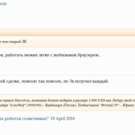
года
ит чем старый ЛК
в, работать можно легко с мобильным браузером.
ой сделке, повезло так повезло, по 3к получил каждый.
в сервисе Share4you, компания делает подарок в размере 3 000 USD как Лидеру этой с
идера "LoneWolf" (3099390) – Владимира (Россия), Подписчиком "Permiak 59" – Юрием (
 роботов (советников)" 19 April 2016