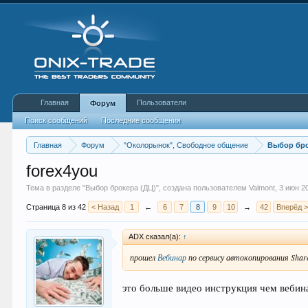
Главная
Пользователи
Форум
Поиск сообщений
Последние сообщения
Главная
Форум
"Околорынок", Свободное общение
Выбор бро
forex4you
Тема в разделе "
Выбор брокера (ДЦ)
", создана пользователем
Valmont
,
3 июн 2
Страница 8 из 42
< Назад
1
←
6
7
8
9
10
→
42
Вперёд 
ADX сказал(а):
↑
прошел
Вебинар
по сервису автокопирования Sha
это больше видео инструкция чем вебин