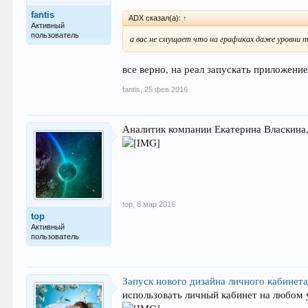
fantis
ADX сказал(а):
↑
Активный
пользователь
а вас не смущает что на графиках даже уровни 
все верно, на реал запускать приложени
fantis
,
25 фев 2016
Аналитик компании Екатерина Власкина, 
top
,
8 мар 2016
top
Активный
пользователь
Запуск нового дизайна личного кабинет
использовать личный кабинет на любом 