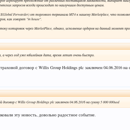
орое агрегирует предложение от различных поставщиков ликвидности, выбирает наилу
ентских запросов всегда происходит по наилучшим доступным ценам.
Global Forwarder) от торгового терминала MT4 к нашему Marketplace, что позволя
ов, как говорят "in house".
оку котировок через MarketPlace, однако, исполнение ордеров на данный момент проис
, а через год уже юбилейная дата, время летит очень быстро.
раховой договор с Willis Group Holdings plc заключен 04.06.2016 на 
договор с Willis Group Holdings plc заключен 04.06.2016 на сумму 5 000 000usd
ковали эту новость, довольно радостное событие.