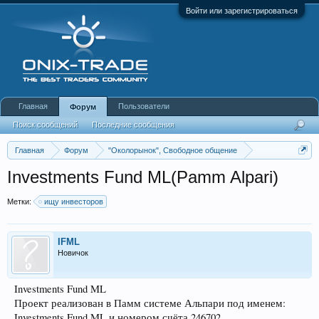
Войти или зарегистрироваться
Главная
Пользователи
Форум
Поиск сообщений
Последние сообщения
Главная
Форум
"Околорынок", Свободное общение
Предложения инвесторов, трейдеров.
Investments Fund ML(Pamm Alpari)
Метки:
ищу инвесторов
IFML
Новичок
Investments Fund ML
Проект реализован в Памм системе Альпари под именем:
Investments Fund ML и номером счёта 246702