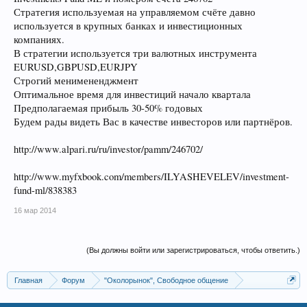
Стратегия используемая на управляемом счёте давно
используется в крупных банках и инвестиционных
компаниях.
В стратегии используется три валютных инструмента
EURUSD,GBPUSD,EURJPY
Строгий менимененджмент
Оптимальное время для инвестиций начало квартала
Предполагаемая прибыль 30-50% годовых
Будем рады видеть Вас в качестве инвесторов или партнёров.
http://www.alpari.ru/ru/investor/pamm/246702/
http://www.myfxbook.com/members/ILYASHEVELEV/investment-
fund-ml/838383
16 мар 2014
(Вы должны войти или зарегистрироваться, чтобы ответить.)
Главная
Форум
"Околорынок", Свободное общение
Предложения инвесторов, трейдеров.