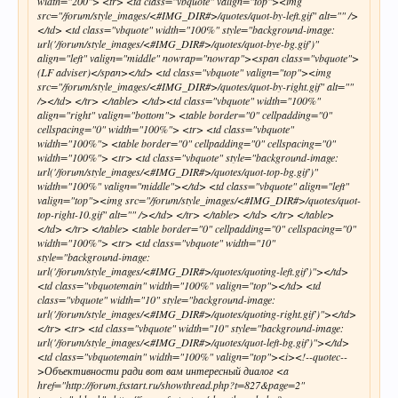
width="200"> <tr> <td class="vbquote" valign="top"><img
src="/forum/style_images/<#IMG_DIR#>/quotes/quot-by-left.gif" alt="" />
</td> <td class="vbquote" width="100%" style="background-image:
url('/forum/style_images/<#IMG_DIR#>/quotes/quot-bye-bg.gif')"
align="left" valign="middle" nowrap="nowrap"><span class="vbquote">
(LF adviser)</span></td> <td class="vbquote" valign="top"><img
src="/forum/style_images/<#IMG_DIR#>/quotes/quot-by-right.gif" alt=""
/></td> </tr> </table> </td><td class="vbquote" width="100%"
align="right" valign="bottom"> <table border="0" cellpadding="0"
cellspacing="0" width="100%"> <tr> <td class="vbquote"
width="100%"> <table border="0" cellpadding="0" cellspacing="0"
width="100%"> <tr> <td class="vbquote" style="background-image:
url('/forum/style_images/<#IMG_DIR#>/quotes/quot-top-bg.gif')"
width="100%" valign="middle"></td> <td class="vbquote" align="left"
valign="top"><img src="/forum/style_images/<#IMG_DIR#>/quotes/quot-
top-right-10.gif" alt="" /></td> </tr> </table> </td> </tr> </table>
</td> </tr> </table> <table border="0" cellpadding="0" cellspacing="0"
width="100%"> <tr> <td class="vbquote" width="10"
style="background-image:
url('/forum/style_images/<#IMG_DIR#>/quotes/quoting-left.gif')"></td>
<td class="vbquotemain" width="100%" valign="top"></td> <td
class="vbquote" width="10" style="background-image:
url('/forum/style_images/<#IMG_DIR#>/quotes/quoting-right.gif')"></td>
</tr> <tr> <td class="vbquote" width="10" style="background-image:
url('/forum/style_images/<#IMG_DIR#>/quotes/quot-left-bg.gif')"></td>
<td class="vbquotemain" width="100%" valign="top"><i><!--quotec--
>Объективности ради вот вам интересный диалог <a
href="http://forum.fxstart.ru/showthread.php?t=827&page=2"