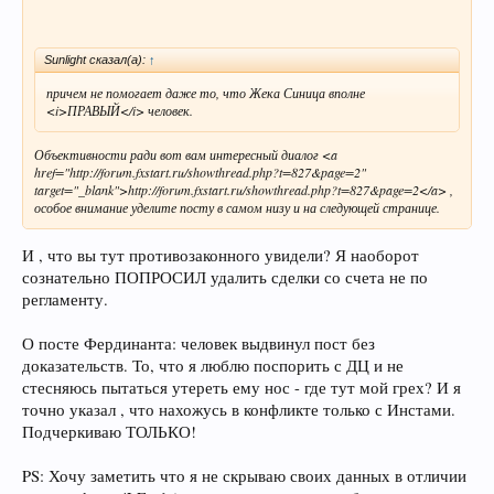
Sunlight сказал(а):
↑
причем не помогает даже то, что Жека Синица вполне
<i>ПРАВЫЙ</i> человек.
Объективности ради вот вам интересный диалог <a
href="http://forum.fxstart.ru/showthread.php?t=827&page=2"
target="_blank">http://forum.fxstart.ru/showthread.php?t=827&page=2</a> ,
особое внимание уделите посту в самом низу и на следующей странице.
И , что вы тут противозаконного увидели? Я наоборот
сознательно ПОПРОСИЛ удалить сделки со счета не по
регламенту.
О посте Фердинанта: человек выдвинул пост без
доказательств. То, что я люблю поспорить с ДЦ и не
стесняюсь пытаться утереть ему нос - где тут мой грех? И я
точно указал , что нахожусь в конфликте только с Инстами.
Подчеркиваю ТОЛЬКО!
PS: Хочу заметить что я не скрываю своих данных в отличии