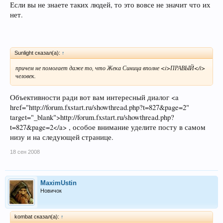
Если вы не знаете таких людей, то это вовсе не значит что их
нет.
Sunlight сказал(а):
↑
причем не помогает даже то, что Жека Синица вполне <i>ПРАВЫЙ</i>
человек.
Объективности ради вот вам интересный диалог <a
href="http://forum.fxstart.ru/showthread.php?t=827&page=2"
target="_blank">http://forum.fxstart.ru/showthread.php?
t=827&page=2</a> , особое внимание уделите посту в самом
низу и на следующей странице.
18 сен 2008
MaximUstin
Новичок
kombat сказал(а):
↑