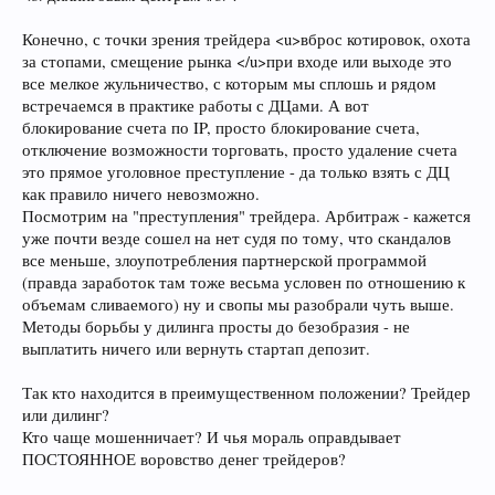
Конечно, с точки зрения трейдера <u>вброс котировок, охота
за стопами, смещение рынка </u>при входе или выходе это
все мелкое жульничество, с которым мы сплошь и рядом
встречаемся в практике работы с ДЦами. А вот
блокирование счета по IP, просто блокирование счета,
отключение возможности торговать, просто удаление счета
это прямое уголовное преступление - да только взять с ДЦ
как правило ничего невозможно.
Посмотрим на "преступления" трейдера. Арбитраж - кажется
уже почти везде сошел на нет судя по тому, что скандалов
все меньше, злоупотребления партнерской программой
(правда заработок там тоже весьма условен по отношению к
объемам сливаемого) ну и свопы мы разобрали чуть выше.
Методы борьбы у дилинга просты до безобразия - не
выплатить ничего или вернуть стартап депозит.
Так кто находится в преимущественном положении? Трейдер
или дилинг?
Кто чаще мошенничает? И чья мораль оправдывает
ПОСТОЯННОЕ воровство денег трейдеров?