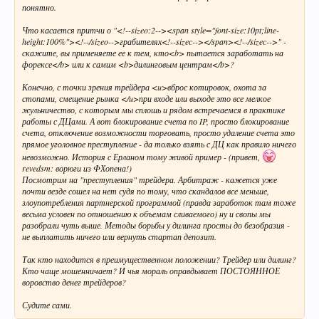
понятно.
Что касается притчи о "<!--sizeo:2--><span style="font-size:10pt;line-
height:100%"><!--/sizeo-->грабителях<!--sizec--></span><!--/sizec-->" -
скажите, вы применяете ее к тем, кто<b> пытается заработать на
форексе</b> или к самим <b>дилинговым центрам</b>?
Конечно, с точки зрения трейдера <u>вброс котировок, охота за
стопами, смещение рынка </u>при входе или выходе это все мелкое
жульничество, с которым мы сплошь и рядом встречаемся в практике
работы с ДЦами. А вот блокирование счета по IP, просто блокирование
счета, отключение возможности торговать, просто удаление счета это
прямое уголовное преступление - да только взять с ДЦ как правило ничего
невозможно. История с Ерланом тому живой пример - (привет,
revedsm: ворюги из ФХопена!)
Посмотрим на "преступления" трейдера. Арбитраж - кажется уже
почти везде сошел на нет судя по тому, что скандалов все меньше,
злоупотребления партнерской программой (правда заработок там тоже
весьма условен по отношению к объемам сливаемого) ну и свопы мы
разобрали чуть выше. Методы борьбы у дилинга просты до безобразия -
не выплатить ничего или вернуть стартап депозит.
Так кто находится в преимущественном положении? Трейдер или дилинг?
Кто чаще мошенничает? И чья мораль оправдывает ПОСТОЯННОЕ
воровство денег трейдеров?
Судите сами.