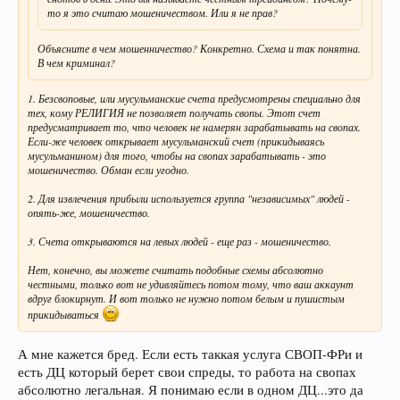
то я это считаю мошеничеством. Или я не прав?
Объясните в чем мошенничество? Конкретно. Схема и так понятна.
В чем криминал?
1. Безсвоповые, или мусульманские счета предусмотрены специально для
тех, кому РЕЛИГИЯ не позволяет получать свопы. Этот счет
предусматривает то, что человек не намерян зарабатывать на свопах.
Если-же человек открывает мусульманский счет (прикидываясь
мусульманином) для того, чтобы на свопах зарабатывать - это
мошеничество. Обман если угодно.
2. Для извлечения прибыли используется группа "независимых" людей -
опять-же, мошеничество.
3. Счета открываются на левых людей - еще раз - мошеничество.
Нет, конечно, вы можете считать подобные схемы абсолютно
честными, только вот не удивляйтесь потом тому, что ваш аккаунт
вдруг блокирнут. И вот только не нужно потом белым и пушистым
прикидываться
А мне кажется бред. Если есть таккая услуга СВОП-ФРи и
есть ДЦ который берет свои спреды, то работа на свопах
абсолютно легальная. Я понимаю если в одном ДЦ...это да