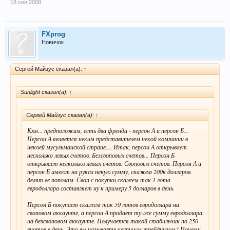
18 сен 2008
FXprog
Новичок
Сергей Майзус сказал(а):
↑
Sunlight сказал(а):
↑
Сергей Майзус сказал(а):
↑
Кхм... предположим, есть два френда - персон А и персон Б...
Персон А является неким представителем некой компании в
некоей мусульманской стране.... Итак, персон А открывает
несколько левых счетов. Безсвоповых счетов... Персон Б
открывает несколько левых счетов. Своповых счетов. Персон А и
персон Б имеют на руках некую сумму, скажем 200к долларов.
делят ее пополам. Своп с покупки скажем так 1 лота
евродоллара составляет ну к примеру 5 долларов в день.
Персон Б покупает скажем так 50 лотов евродоллара на
своповом аккаунте, а персон А продает ту-же сумму евродоллара
на безсвоповом аккаунте. Получается такой стабильчик по 250
енотов в день. Это вы называете честным трейдингом? Почему-