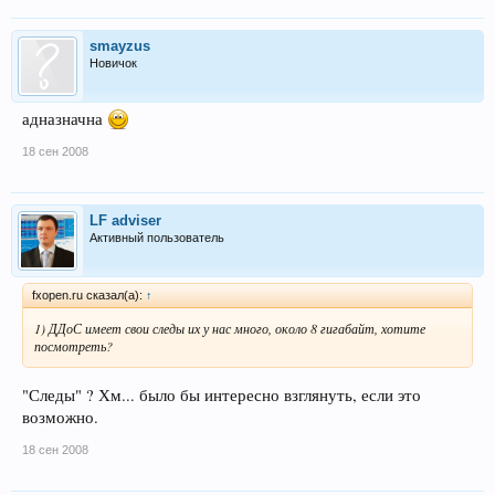
smayzus
Новичок
адназначна
18 сен 2008
LF adviser
Активный пользователь
fxopen.ru сказал(а):
↑
1) ДДоС имеет свои следы их у нас много, около 8 гигабайт, хотите
посмотреть?
"Следы" ? Хм... было бы интересно взглянуть, если это
возможно.
18 сен 2008