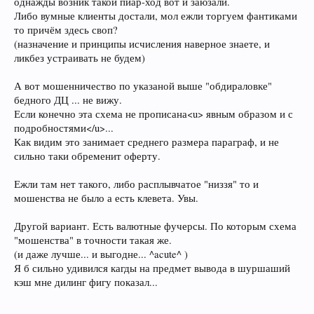
однажды возник такой пиар-ход вот и заюзали.
Либо вумные клиенты достали, мол ежли торгуем фантиками
то причём здесь своп?
(назначение и принципы исчисления наверное знаете, и
ликбез устраивать не будем)
А вот мошенничество по указаной выше "обдираловке"
бедного ДЦ ... не вижу.
Если конечно эта схема не прописана<u> явным образом и с
подробностями</u>...
Как видим это занимает среднего размера параграф, и не
сильно таки обременит оферту.
Ежли там нет такого, либо расплывчатое "низзя" то и
мошенства не было а есть клевета. Увы.
Другой вариант. Есть валютные фучерсы. По которым схема
"мошенства" в точности такая же.
(и даже лучше... и выгодне... ^acute^ )
Я б сильно удивился кагды на предмет вывода в шуршаший
кэш мне дилинг фигу показал...