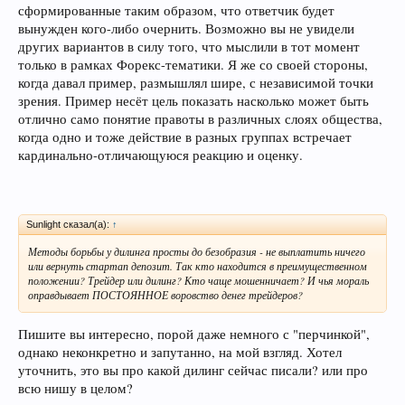
сформированные таким образом, что ответчик будет
вынужден кого-либо очернить. Возможно вы не увидели
других вариантов в силу того, что мыслили в тот момент
только в рамках Форекс-тематики. Я же со своей стороны,
когда давал пример, размышлял шире, с независимой точки
зрения. Пример несёт цель показать насколько может быть
отлично само понятие правоты в различных слоях общества,
когда одно и тоже действие в разных группах встречает
кардинально-отличающуюся реакцию и оценку.
Sunlight сказал(а):
↑
Методы борьбы у дилинга просты до безобразия - не выплатить ничего
или вернуть стартап депозит. Так кто находится в преимущественном
положении? Трейдер или дилинг? Кто чаще мошенничает? И чья мораль
оправдывает ПОСТОЯННОЕ воровство денег трейдеров?
Пишите вы интересно, порой даже немного с "перчинкой",
однако неконкретно и запутанно, на мой взгляд. Хотел
уточнить, это вы про какой дилинг сейчас писали? или про
всю нишу в целом?