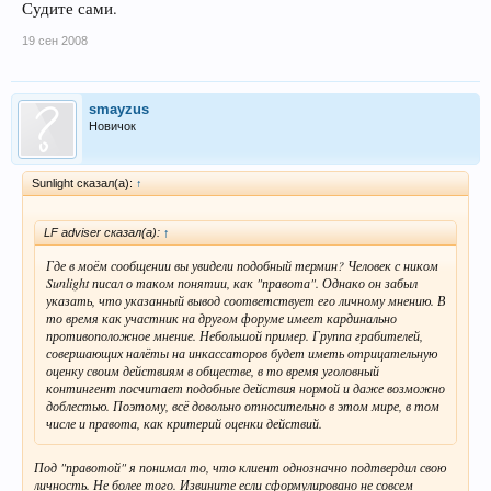
Судите сами.
19 сен 2008
smayzus
Новичок
Sunlight сказал(а):
↑
LF adviser сказал(а):
↑
Где в моём сообщении вы увидели подобный термин? Человек с ником
Sunlight писал о таком понятии, как "правота". Однако он забыл
указать, что указанный вывод соответствует его личному мнению. В
то время как участник на другом форуме имеет кардинально
противоположное мнение. Небольшой пример. Группа грабителей,
совершающих налёты на инкассаторов будет иметь отрицательную
оценку своим действиям в обществе, в то время уголовный
контингент посчитает подобные действия нормой и даже возможно
доблестью. Поэтому, всё довольно относительно в этом мире, в том
числе и правота, как критерий оценки действий.
Под "правотой" я понимал то, что клиент однозначно подтвердил свою
личность. Не более того. Извините если сформулировано не совсем