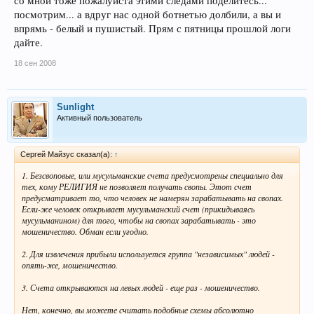
со мной тоже пожалуйста этими следами поделитесь...
посмотрим... а вдруг нас одной ботнетью долбили, а вы и
впрямь - белый и пушистый. Прям с пятницы прошлой логи
дайте.
18 сен 2008
Sunlight
Активный пользователь
Сергей Майзус сказал(а):
↑
1. Безсвоповые, или мусульманские счета предусмотрены специально для
тех, кому РЕЛИГИЯ не позволяет получать свопы. Этот счет
предусматривает то, что человек не намерян зарабатывать на свопах.
Если-же человек открывает мусульманский счет (прикидываясь
мусульманином) для того, чтобы на свопах зарабатывать - это
мошеничество. Обман если угодно.
2. Для извлечения прибыли используется группа "независимых" людей -
опять-же, мошеничество.
3. Счета открываются на левых людей - еще раз - мошеничество.
Нет, конечно, вы можете считать подобные схемы абсолютно