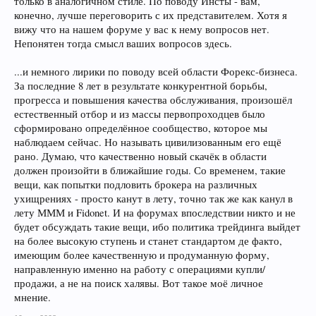
только в аналогичном стиле. По поводу Инсты - вам,
конечно, лучше переговорить с их представителем. Хотя я
вижу что на нашем форуме у вас к нему вопросов нет.
Непонятен тогда смысл ваших вопросов здесь.
...и немного лирики по поводу всей области Форекс-бизнеса.
За последние 8 лет в результате конкурентной борьбы,
прогресса и повышения качества обслуживания, произошёл
естественный отбор и из массы первопроходцев было
сформировано определённое сообщество, которое мы
наблюдаем сейчас. Но называть цивилизованным его ещё
рано. Думаю, что качественно новый скачёк в области
должен произойти в ближайшие годы. Со временем, такие
вещи, как попытки подловить брокера на различных
ухищрениях - просто канут в лету, точно так же как канул в
лету МММ и Fidonet. И на форумах впоследствии никто и не
будет обсуждать такие вещи, ибо политика трейдинга выйдет
на более высокую ступень и станет стандартом де факто,
имеющим более качественную и продуманную форму,
направленную именно на работу с операциями купли/
продажи, а не на поиск халявы. Вот такое моё личное
мнение.