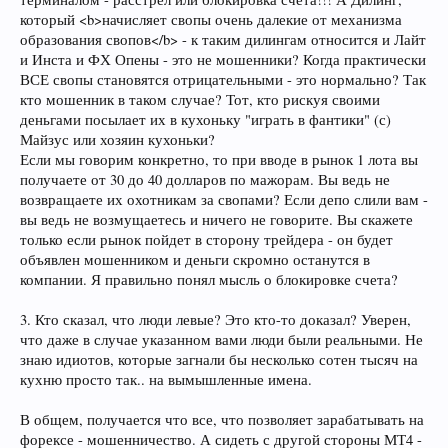
который <b>начисляет свопы очень далекие от механизма
образования свопов</b> - к таким дилингам относится и Лайт
и Инста и ФХ Опены - это не мошенники? Когда практически
ВСЕ свопы становятся отрицательными - это нормально? Так
кто мошенник в таком случае? Тот, кто рискуя своими
деньгами посылает их в кухоньку "играть в фантики" (с)
Майзус или хозяин кухоньки?
Если мы говорим конкретно, то при вводе в рынок 1 лота вы
получаете от 30 до 40 долларов по мажорам. Вы ведь не
возвращаете их охотникам за свопами? Если депо слили вам -
вы ведь не возмущаетесь и ничего не говорите. Вы скажете
только если рынок пойдет в сторону трейдера - он будет
объявлен мошенником и деньги скромно останутся в
компании. Я правильно понял мысль о блокировке счета?
3. Кто сказал, что люди левые? Это кто-то доказал? Уверен,
что даже в случае указанном вами люди были реальными. Не
знаю идиотов, которые загнали бы несколько сотен тысяч на
кухню просто так.. на вымышленные имена.
В общем, получается что все, что позволяет зарабатывать на
форексе - мошенничество. А сидеть с другой стороны МТ4 -