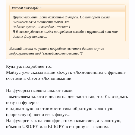
kombat сказал(а):
↑
Другой вариант. Есть валютные фучерсы. По которым схема
"мошенства" в точности такая же.
(и даже лучше... и выгодне... ^acute^ )
Я б сильно удивился кагды на предмет вывода в шуршаший кэш мне
дилинг фигу показал...
Василий, нельзя ли узнать подробнее, вы что в данном случае
подразумеваете под "схемой мошенничества"?
Куда уж подробнее то...
Майзус уже сказал выше <b>суть </b>мошенства с фрисвоп-
счетами в <b>его </b>понимании.
На фучерсы+валюта аналог таков:
- вычисляем залоги и делим на две части так, что-бы открыть
позу на фучерсе
и одинаковую по стоимости тика обратную валютную
(форексную), вот и весь фокус...
На фучерсе как на свопфри, токма комисиия, а валютную,
обычно USDJPY или EURJPY в сторону с + свопом.