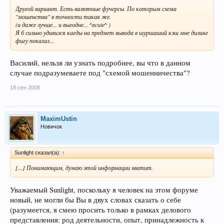
Другой вариант. Есть валютные фучерсы. По которым схема
"мошенства" в точности такая же.
(и даже лучше... и выгодне... ^acute^ )
Я б сильно удивился кагды на предмет вывода в шуршаший кэш мне дилинг
фигу показал...
Василий, нельзя ли узнать подробнее, вы что в данном
случае подразумеваете под "схемой мошенничества"?
18 сен 2008
MaximUstin
Новичок
Sunlight сказал(а):
↑
[...] Понимающим, думаю этой информации хватит.
Уважаемый Sunlight, поскольку я человек на этом форуме
новый, не могли бы Вы в двух словах сказать о себе
(разумеется, я смею просить только в рамках делового
представления: род деятельности, опыт, принадлежность к