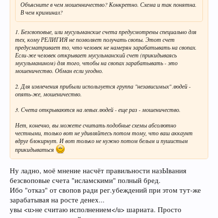
Объясните в чем мошенничество? Конкретно. Схема и так понятна.
В чем криминал?
1. Безсвоповые, или мусульманские счета предусмотрены специально для
тех, кому РЕЛИГИЯ не позволяет получать свопы. Этот счет
предусматривает то, что человек не намерян зарабатывать на свопах.
Если-же человек открывает мусульманский счет (прикидываясь
мусульманином) для того, чтобы на свопах зарабатывать - это
мошеничество. Обман если угодно.
2. Для извлечения прибыли используется группа "независимых" людей -
опять-же, мошеничество.
3. Счета открываются на левых людей - еще раз - мошеничество.
Нет, конечно, вы можете считать подобные схемы абсолютно
честными, только вот не удивляйтесь потом тому, что ваш аккаунт
вдруг блокирнут. И вот только не нужно потом белым и пушистым
прикидываться
Ну ладно, моё мнение насчёт правильности назЫвания
безсвоповые счета "исламскими" полный бред.
Ибо "отказ" от свопов ради рег.убеждений при этом тут-же
зарабатывая на росте денех...
увы <u>не считаю исполнением</u> шариата. Просто