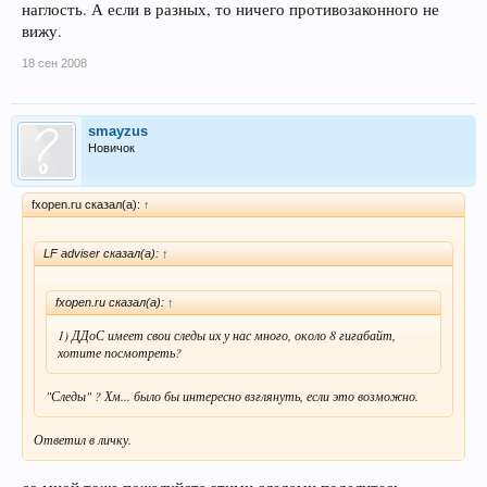
наглость. А если в разных, то ничего противозаконного не
вижу.
18 сен 2008
smayzus
Новичок
fxopen.ru сказал(а):
↑
LF adviser сказал(а):
↑
fxopen.ru сказал(а):
↑
1) ДДоС имеет свои следы их у нас много, около 8 гигабайт,
хотите посмотреть?
"Следы" ? Хм... было бы интересно взглянуть, если это возможно.
Ответил в личку.