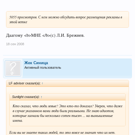
5055 просмотров. С кем можно обсудить вопрос размещения рекламы в
этой ветке
Даагому <b>МНЕ </b>(с) Л.И. Брежнев.
18 сен 2008
Жек Синица
Активный пользователь
LF adviser сказал(а):
↑
Sunlight сказал(а):
↑
Кто сказал, что люди левые? Это кто-то доказал? Уверен, что даже
в случае указанном вами люди были реальными. Не знаю идиотов,
которые загнали бы несколько сотен тысяч ... на вымышленные
имена.
Если вы не знаете таких людей, то это вовсе не значит что их нет.