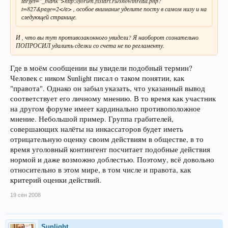
target="_blank">http://forum.fxstart.ru/showthread.php?
t=827&page=2</a> , особое внимание уделите посту в самом низу и на
следующей странице.
И , что вы тут противозаконного увидели? Я наоборот сознательно
ПОПРОСИЛ удалить сделки со счета не по регламенту.
Где в моём сообщении вы увидели подобный термин?
Человек с ником Sunlight писал о таком понятии, как
"правота". Однако он забыл указать, что указанный вывод
соответствует его личному мнению. В то время как участник
на другом форуме имеет кардинально противоположное
мнение. Небольшой пример. Группа грабителей,
совершающих налёты на инкассаторов будет иметь
отрицательную оценку своим действиям в обществе, в то
время уголовный контингент посчитает подобные действия
нормой и даже возможно доблестью. Поэтому, всё довольно
относительно в этом мире, в том числе и правота, как
критерий оценки действий.
19 сен 2008
Sunlight