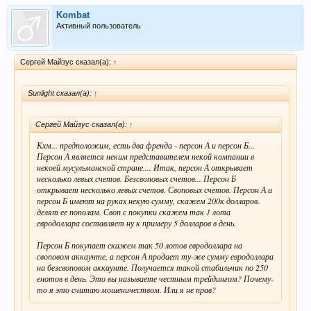
Kombat
Активный пользователь
Сергей Майзус сказал(а):
↑
Sunlight сказал(а):
↑
Сергей Майзус сказал(а):
↑
Кхм... предположим, есть два френда - персон А и персон Б...
Персон А является неким представителем некой компании в
некоей мусульманской стране.... Итак, персон А открывает
несколько левых счетов. Безсвоповых счетов... Персон Б
открывает несколько левых счетов. Своповых счетов. Персон А и
персон Б имеют на руках некую сумму, скажем 200к долларов.
делят ее пополам. Своп с покупки скажем так 1 лота
евродоллара составляет ну к примеру 5 долларов в день.
Персон Б покупает скажем так 50 лотов евродоллара на
своповом аккаунте, а персон А продает ту-же сумму евродоллара
на безсвоповом аккаунте. Получается такой стабильчик по 250
енотов в день. Это вы называете честным трейдингом? Почему-
то я это считаю мошеничеством. Или я не прав?