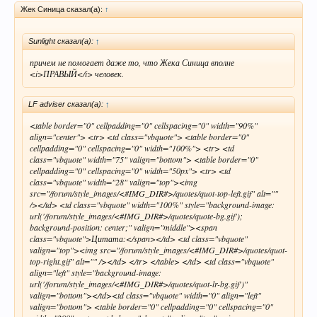
Жек Синица сказал(а):
↑
Sunlight сказал(а):
↑
причем не помогает даже то, что Жека Синица вполне
<i>ПРАВЫЙ</i> человек.
LF adviser сказал(а):
↑
<table border="0" cellpadding="0" cellspacing="0" width="90%"
align="center"> <tr> <td class="vbquote"> <table border="0"
cellpadding="0" cellspacing="0" width="100%"> <tr> <td
class="vbquote" width="75" valign="bottom"> <table border="0"
cellpadding="0" cellspacing="0" width="50px"> <tr> <td
class="vbquote" width="28" valign="top"><img
src="/forum/style_images/<#IMG_DIR#>/quotes/quot-top-left.gif" alt=""
/></td> <td class="vbquote" width="100%" style="background-image:
url('/forum/style_images/<#IMG_DIR#>/quotes/quote-bg.gif');
background-position: center;" valign="middle"><span
class="vbquote">Цитата:</span></td> <td class="vbquote"
valign="top"><img src="/forum/style_images/<#IMG_DIR#>/quotes/quot-
top-right.gif" alt="" /></td> </tr> </table> </td> <td class="vbquote"
align="left" style="background-image:
url('/forum/style_images/<#IMG_DIR#>/quotes/quot-lr-bg.gif')"
valign="bottom"></td><td class="vbquote" width="0" align="left"
valign="bottom"> <table border="0" cellpadding="0" cellspacing="0"