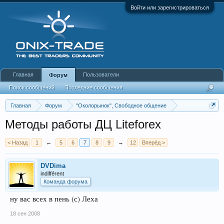
Войти или зарегистрироваться
Главная
Пользователи
Форум
Поиск сообщений
Последние сообщения
Главная
Форум
"Околорынок", Свободное общение
Выбор брокера (ДЦ)
Методы работы ДЦ Liteforex
< Назад
1
←
5
6
7
8
9
→
12
Вперёд >
DVDima
indifférent
Команда форума
ну вас всех в пень (с) Леха
18 сен 2008