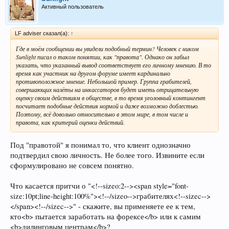
Активный пользователь
LF adviser сказал(а):
↑
Где в моём сообщении вы увидели подобный термин? Человек с ником
Sunlight писал о таком понятии, как "правота". Однако он забыл
указать, что указанный вывод соответствует его личному мнению. В то
время как участник на другом форуме имеет кардинально
противоположное мнение. Небольшой пример. Группа грабителей,
совершающих налёты на инкассаторов будет иметь отрицательную
оценку своим действиям в обществе, в то время уголовный контингент
посчитает подобные действия нормой и даже возможно доблестью.
Поэтому, всё довольно относительно в этом мире, в том числе и
правота, как критерий оценки действий.
Под "правотой" я понимал то, что клиент однозначно
подтвердил свою личность. Не более того. Извините если
сформулировано не совсем понятно.
Что касается притчи о "<!--sizeo:2--><span style="font-
size:10pt;line-height:100%"><!--/sizeo-->грабителях<!--sizec-->
</span><!--/sizec-->" - скажите, вы применяете ее к тем,
кто<b> пытается заработать на форексе</b> или к самим
<b>дилинговым центрам</b>?