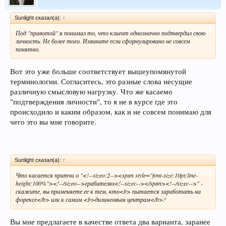
Sunlight сказал(а):
↑
Под "правотой" я понимал то, что клиент однозначно подтвердил свою
личность. Не более того. Извините если сформулировано не совсем
понятно.
Вот это уже больше соответствует вышеупомянутой
терминологии. Согласитесь, это разные слова несущие
различную смысловую нагрузку. Что же касаемо
"подтверждения личности", то я не в курсе где это
происходило и каким образом, как и не совсем понимаю для
чего это вы мне говорите.
Sunlight сказал(а):
↑
Что касается притчи о "<!--sizeo:2--><span style="font-size:10pt;line-
height:100%"><!--/sizeo-->грабителях<!--sizec--></span><!--/sizec-->" -
скажите, вы применяете ее к тем, кто<b> пытается заработать на
форексе</b> или к самим <b>дилинговым центрам</b>?
Вы мне предлагаете в качестве ответа два варианта, заранее