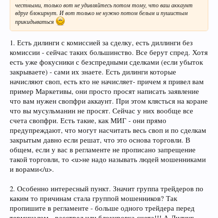
честными, только вот не удивляйтесь потом тому, что ваш аккаунт
вдруг блокирнут. И вот только не нужно потом белым и пушистым
прикидываться
1. Есть дилинги с комиссией за сделку, есть диллинги без
комиссии - сейчас таких большинство. Все берут спред. Хотя
есть уже фокусники с безспредными сделками (если убыток
закрываете) - сами их знаете. Есть дилинги которые
начисляют своп, есть кто не начисляет- причем я привел вам
пример Маркетивы, они просто просят написать заявление
что вам нужен свопфри аккаунт. При этом клясться на коране
что вы мусульманин не просят. Сейчас у них вообще все
счета свопфри. Есть такие, как МИГ - они прямо
предупреждают, что могут насчитать весь своп и по сделкам
закрытым давно если решат, что это основа торговли. В
общем, если у вас в регламенте не прописано запрещение
такой торговли, то <u>не надо называть людей мошенниками
и ворами</u>.
2. Особенно интересный пункт. Значит группа трейдеров по
каким то причинам стала группой мошенников? Так
пропишите в регламенте - больше одного трейдера перед
терминалом - расстрел или блокировка счета!!! А Дилинг,