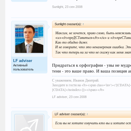
Sunlight
,
23 сен 2008
Sunlight сказал(а):
↑
Максим, не хочется, право слово, быть невежливы
<u><b>преДСТавиться</b></u> и <b>преСТавитьс
Как-то обидно даже.
И не говорите, что это ненамереная ошибка. Это
Так что теперь ни за что не скажу как меня зва
LF adviser
Придраться к орфографии - увы не мудре
Активный
пользователь
тени - это ваше право. И ваша позиция 
С уважением, Иванов Дмитрий.
Заходите в гости на <b><span class='inv'><![CDATA[<n
[CDATA[</noindex>]]></span></b>
LF adviser
,
23 сен 2008
LF adviser сказал(а):
↑
Если вы не хотите озвучить кто вы и хотите ост