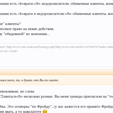
ании есть <b>враги:</b> недорожелатели, обиженные клиенты, конк
ании есть <b>враги и недорожелатели:</b> обиженные клиенты, кон
ые" клиенты?
полное право на некие действия,
ву "обидевшей" их компании...
ref="http://www.onix-trade.net/forum/go.php?http://www.mil.ru/849/11876/60767/index.
dex>]]></span>
ника моего, то, я думаю, что Вы его знаете.
невежливым, но слова
авиться</b> несколько разные. Вы меня трижды пригласили на "тот
бка. Это оговорка "по Фройду", (у нас кажестся его принято Фрейдо
ня звать, а то наколдуете