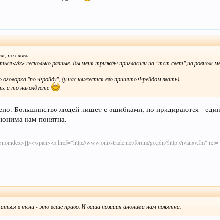
м, но слова
я</b> несколько разные. Вы меня трижды пригласили на "тот свет",на ровном мес
 оговорка "по Фройду", (у нас кажестся его принято Фрейдом звать).
ть, а то наколдуете
но. Большинство людей пишет с ошибками, но придираются - единиц
анонима нам понятна.
oindex>]]></span><a href="http://www.onix-trade.net/forum/go.php?http://ivanov.fm" rel
аться в тени - это ваше право. И ваша позиция анонима нам понятна.