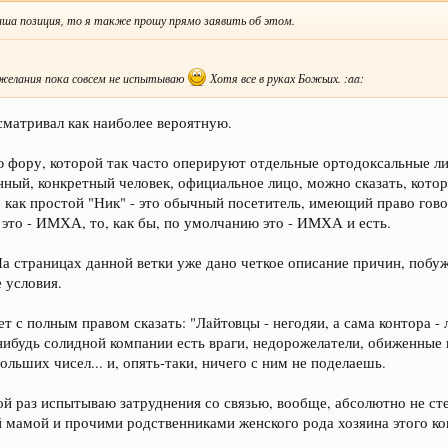
аша позиция, то я также прошу прямо заявить об этом.
 желания пока совсем не испытываю
Хотя все в руках Божьих. :aa:
сматривал как наиболее вероятную.
ю фору, которой так часто оперируют отдельные ортодоксальные лич
нный, конкретный человек, официальное лицо, можно сказать, кот
, как простой "Ник" - это обычный посетитель, имеющий право говор
 это - ИМХА, то, как бы, по умолчанию это - ИМХА и есть.
 На страницах данной ветки уже дано четкое описание причин, поб
 условия.
т с полным правом сказать: "Лaйтoвцы - негодяи, а сама контора - 
нибудь солидной компании есть враги, недорожелатели, обиженные 
ольших чисел... и, опять-таки, ничего с ним не поделаешь.
ной раз испытываю затруднения со связью, вообще, абсолютно не с
й мамой и прочими родственниками женского рода хозяина этого ко