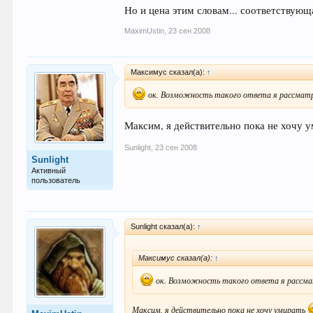
Но и цена этим словам... соответствующ
MaximUstin
,
23 сен 2008
Максимус сказал(а):
↑
ок. Возможность такого ответа я рассматри
Максим, я действительно пока не хочу 
Sunlight
,
23 сен 2008
Sunlight
Активный
пользователь
Sunlight сказал(а):
↑
Максимус сказал(а):
↑
ок. Возможность такого ответа я рассмат
Максим, я действительно пока не хочу умирать