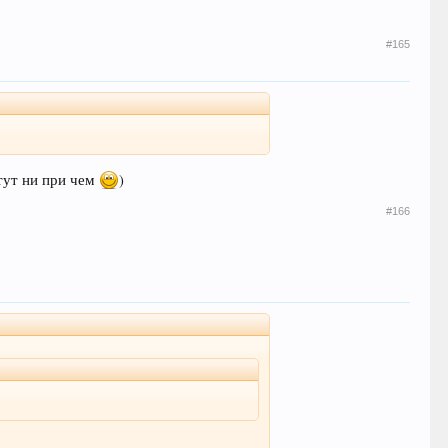
#165
 тут ни при чем
)
#166