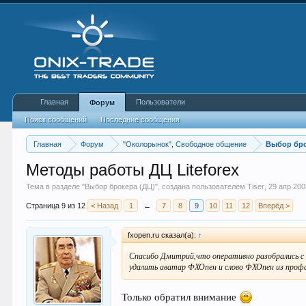
Главная
Пользователи
Форум
Поиск сообщений
Последние сообщения
Главная
Форум
"Околорынок", Свободное общение
Выбор бро
Методы работы ДЦ Liteforex
Тема в разделе "
Выбор брокера (ДЦ)
", создана пользователем
Tiser
,
29 апр 200
Страница 9 из 12
< Назад
1
←
7
8
9
10
11
12
Вперёд >
fxopen.ru сказал(а):
↑
Спасибо Дмитрий,что оперативно разобрались с
удалить аватар ФХОпен и слово ФХОпен из профа
Только обратил внимание