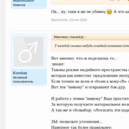
MaximUstin
Новичок
Ок... ну, таки я же не убивец
А что ка
MaximUstin
,
23 сен 2008
Максимус сказал(а):
↑
У каждой сколько-нибудь солидной компании есть
Вот именно: что-ж поделаешь то...
:unsure:
Таковы реалии медийного пространства 
Kombat
которая как известно: предложение неог
Активный
Если точнее ко всем и <b>ни к кому</b> 
пользователь
Вот эти "никому" и открывают бэк-дур.
И работа с этими "никому" Ваш простит
За которую получаете материальное воз
А так-же и <b>выбор: </b>гасить эти изд
ЗЫ: позвольте уточнения...
Наверное так более правильнее: