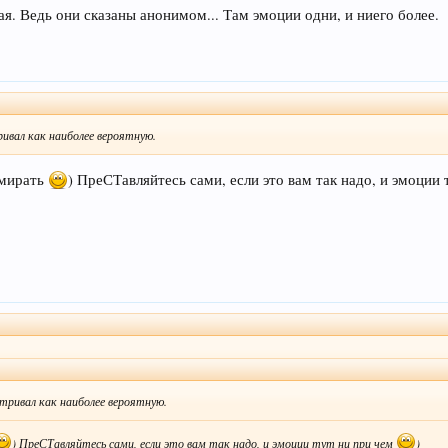
ая. Ведь они сказаны анонимом... Там эмоции одни, и ниего более.
вал как наиболее вероятную.
умирать
) ПреСТавляйтесь сами, если это вам так надо, и эмоции
ривал как наиболее вероятную.
) ПреСТавляйтесь сами, если это вам так надо, и эмоции тут ни при чем
)