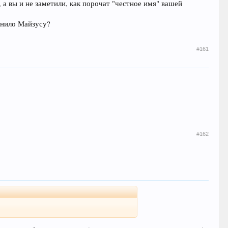
 а вы и не заметили, как порочат "честное имя" вашей
мнило Майзусу?
#161
#162