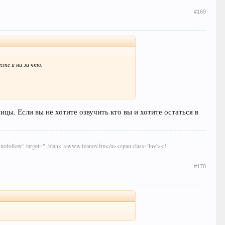
#169
те и ни за что.
ы. Если вы не хотите озвучить кто вы и хотите остаться в
="nofollow" target="_blank">www.ivanov.fm</a><span class='inv'><!
#170