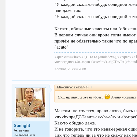
"У каждой сколько-нибудь солидной комп
или даже так:
"У каждой сколько-нибудь солидной комп
Кстати, обиженые клиенты или "обижен
В первом случае они вроде тогда имеют 
причём не обязательно такие что по нра
^acute^
<span class='inv'><![CDATA[<noindex>]]></span><a h
милосердие»</a><span class='inv'><![CDATA[</noin
Kombat
,
23 сен 2008
Максимус сказал(а):
↑
Ок... ну, таки я же не убивец
А что касается 
Максим, не хочется, право слово, быть 
<u><b>преДСТавиться</b></u> и <b>преСТ
Как-то обидно даже.
Sunlight
И не говорите, что это ненамереная оши
Активный
Так что теперь ни за что не скажу как ме
пользователь