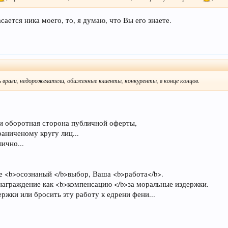
сается ника моего, то, я думаю, что Вы его знаете.
 враги, недорожелатели, обиженные клиенты, конкуренты, в конце концов.
и оборотная сторона публичной оферты,
раниченому кругу лиц...
лично...
е <b>осознаный </b>выбор, Ваша <b>работа</b>.
награждение как <b>компенсацию </b>за моральные издержки.
ержки или бросить эту работу к едрени фени...