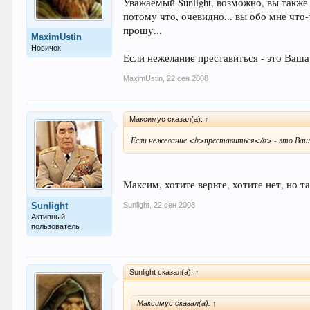
Уважаемый Sunlight, возможно, вы также 
потому что, очевидно... вы обо мне что-
прошу...
MaximUstin
Новичок
Если нежелание преставиться - это Ваша
MaximUstin
,
22 сен 2008
Максимус сказал(а):
↑
Если нежелание <b>преставиться</b> - это Ваш
Максим, хотите верьте, хотите нет, но 
Sunlight
,
22 сен 2008
Sunlight
Активный
пользователь
Sunlight сказал(а):
↑
Максимус сказал(а):
↑