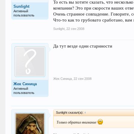
То есть вы хотите сказать, что нескольк
Sunlight
компании? Это при скорости ваших ответ
Активный
Очень странное совпадение. Говорите, 
пользователь
Что-то как то грубовато сработано, вам 
Sunlight
,
22 сен 2008
Да тут везде одни старнности
Жек Синица
,
22 сен 2008
Жек Синица
Активный
пользователь
Sunlight сказал(а):
↑
Только обратил внимание