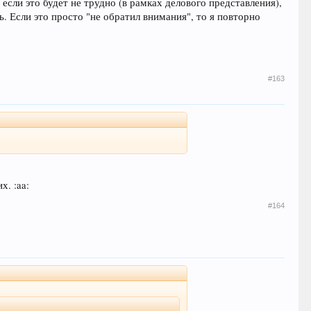
 если это будет не трудно (в рамках делового представления),
ть. Если это просто "не обратил внимания", то я повторно
#163
х. :aa:
#164