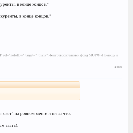
уренты, в конце концов."
куренты, в конце концов."
shtml" rel="nofollow" target="_blank">Благотворительный фонд МОРФ «Помощь и
#168
 свет",на ровном месте и ни за что.
м звать).