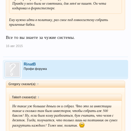
Правда у него были не советники, для мт4 не пишет. Он чета
кодировал в форекстестере.
Ему нужно идти в политику, раз смог под говносистему собрать
приличные бабки.
Все то вы знаете за чужие системы.
16 авг 2015
RinatB
Профи форума
Gregory сказал(а):
↑
Talash сказал(а):
↑
Не такие уж большие деньги он и собрал. Что это за инвестиции
такие и сколько там было инвесторов, чтобы собрать аж 500
баксов? Ну, если было кому разбегаться, бум считать, что челов с
десяток. Тогда, получается, что только лишь на полтинник он сумел
раскрутить каждого? Тоже мне, политик.