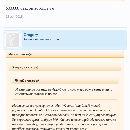
500.000 баксов вообще то
16 авг 2015
Gregory
Активный пользователь
Mnogo сказал(а):
↑
Gregory сказал(а):
↑
RinatB сказал(а):
↑
И это такое же тухлое дело будет, если у вас даже нету опыта
стабильной торговле по тс.
На тестах все проверяется. На ФК есть (или был?) такой
управляющий - Hunter. Он без какого-либо опыта, состряпал мтс,
проверил на тестах и стал торговать по ним на счету управляющего.
За короткое время набрал 500к баксов инвестиций. Ну правда потом
попал в просадку, инвесторы разбежались...но некоторое время
трейдер торговал успешно и крупным капиталом.