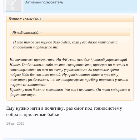
Активный пользователь
Gregory сказал(а):
↑
RinatB сказал(а):
↑
И это такое же тухлое дело будет, если у вас даже нету опыта
стабильной торговле по тс.
На тестах все проверяется. На ФК есть (или был?) такой управляющий -
Hunter. Он без какого-либо опыта, состряпал мтс, проверил на тестах и
стал торговать по ним на счету управляющего. За короткое время
набрал 500к баксов инвестиций. Ну правда потом попал в просадку,
инвесторы разбежались...но некоторое время трейдер торговал успешно
и крупным капиталом.
Правда у него были не советники, для мт4 не пишет. Он чета кодировал в
форекстестере.
Ему нужно идти в политику, раз смог под говносистему
собрать приличные бабки.
14 авг 2015