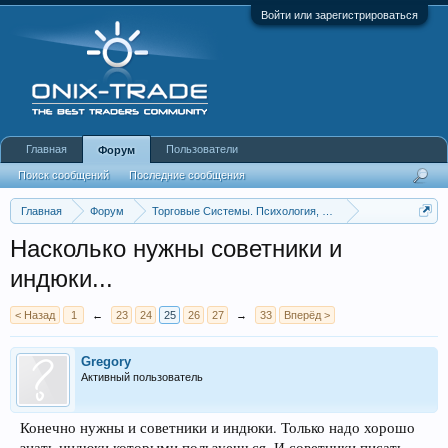
Войти или зарегистрироваться
Главная
Пользователи
Форум
Поиск сообщений
Последние сообщения
Главная
Форум
Торговые Системы. Психология, Инструменты анализа
Теория устройства рынка, философские размышления,
Насколько нужны советники и
индюки...
< Назад
1
←
23
24
25
26
27
→
33
Вперёд >
Gregory
Активный пользователь
Конечно нужны и советники и индюки. Только надо хорошо
знать индюки которыми пользуешься. И советники писать