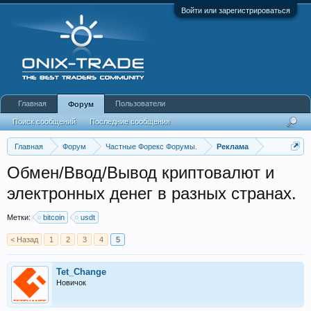
Войти или зарегистрироваться
Главная
Пользователи
Форум
Поиск сообщений
Последние сообщения
Главная
Форум
Частные Форекс Форумы.
Реклама
Обмен/Ввод/Вывод криптовалют и
электронных денег в разных странах.
Метки:
bitcoin
usdt
< Назад
1
2
3
4
5
Tet_Change
Новичок