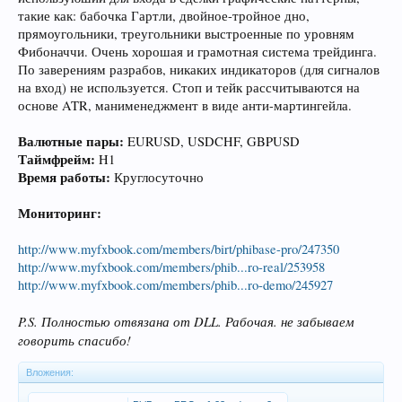
такие как: бабочка Гартли, двойное-тройное дно,
прямоугольники, треугольники выстроенные по уровням
Фибоначчи. Очень хорошая и грамотная система трейдинга.
По заверениям разрабов, никаких индикаторов (для сигналов
на вход) не используется. Стоп и тейк рассчитываются на
основе ATR, манименеджмент в виде анти-мартингейла.
Валютные пары:
EURUSD, USDCHF, GBPUSD
Таймфрейм:
H1
Время работы:
Круглосуточно
Мониторинг:
http://www.myfxbook.com/members/birt/phibase-pro/247350
http://www.myfxbook.com/members/phib...ro-real/253958
http://www.myfxbook.com/members/phib...ro-demo/245927
P.S. Полностью отвязана от DLL. Рабочая. не забываем
говорить спасибо!
Вложения: