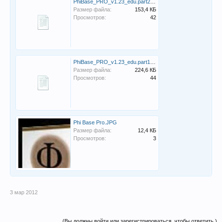
PhiBase_PRO_v1.23_edu.part2.rar
Размер файла:
153,4 КБ
Просмотров:
42
PhiBase_PRO_v1.23_edu.part1.rar
Размер файла:
224,6 КБ
Просмотров:
44
Phi Base Pro.JPG
Размер файла:
12,4 КБ
Просмотров:
3
3 мар 2012
(Вы должны войти или зарегистрироваться, чтобы ответить.)