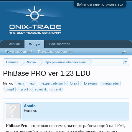
Войти или зарегистрироваться
Главная
Пользователи
Форум
Поиск сообщений
Последние сообщения
Главная
Форум
Программное обеспечение
Индикаторы, скрипты и эксперты для МТ4
PhiBase PRO ver 1.23 EDU
Метки:
ecn
ex4
expert advisor
forex
forexgun
metatrader
mql4
profit
sovetnik
trend
Anatin
Новичок
PhibasePro
- торговая система, эксперт работающий на TF=1,
используюший для входа в сделки графические паттерны,