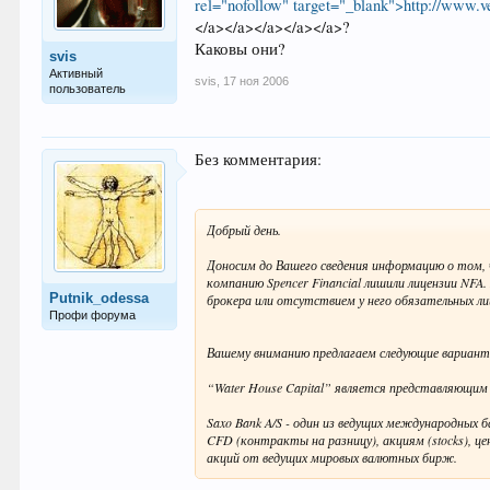
rel="nofollow" target="_blank">http://www.v
</a></a></a></a></a>?
Каковы они?
svis
Активный
svis
,
17 ноя 2006
пользователь
Без комментария:
Добрый день.
Доносим до Вашего сведения информацию о том, ч
компанию Spencer Financial лишили лицензии NF
Putnik_odessa
брокера или отсутствием у него обязательных ли
Профи форума
Вашему вниманию предлагаем следующие вариант
“Water House Capital” является представляющим 
Saxo Bank A/S - один из ведущих международных
CFD (контракты на разницу), акциям (stocks), ц
акций от ведущих мировых валютных бирж.