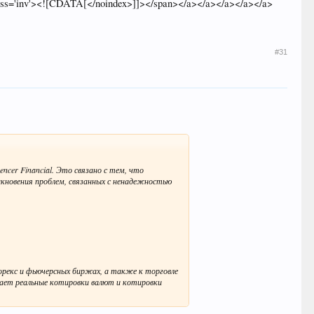
ass='inv'><![CDATA[</noindex>]]></span></a></a></a></a></a>
#31
cer Financial. Это связано с тем, что
икновения проблем, связанных с ненадежностью
орекс и фьючерсных биржах, а также к торговле
агает реальные котировки валют и котировки