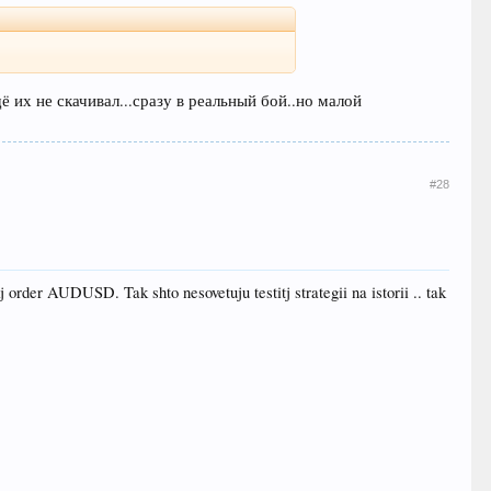
ё их не скачивал...сразу в реальный бой..но малой
#28
order AUDUSD. Tak shto nesovetuju testitj strategii na istorii .. tak