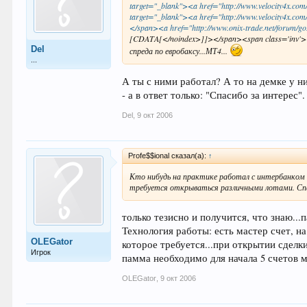
target="_blank"><a href="http://www.velocity4x.com
target="_blank"><a href="http://www.velocity4x.co
</span><a href="http://www.onix-trade.net/forum/go.
[CDATA[</noindex>]]></span><span class='inv'>
Del
спреда по евробаксу...МТ4...
...
А ты с ними работал? А то на демке у н
- а в ответ только: "Спасибо за интерес"
Del
,
9 окт 2006
Profe$$ional сказал(а):
↑
Кто нибудь на практике работал с интербанком 
требуется открываться различными лотами. Сп
только тезисно и получится, что знаю...
Технология работы: есть мастер счет, н
OLEGator
которое требуется...при открытии сделк
Игрок
памма необходимо для начала 5 счетов
OLEGator
,
9 окт 2006