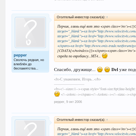
Оголтелый инвестoр сказал(а):
↑
Перчик, глянь ещё вот это <span class='inv'><
target="_blank"><a href="http://www.velocity4x.com
target="_blank"><a href="http://www.velocity4x.com
target="_blank"><a href="http://www.velocity4x.co
</span><a href="http://www.onix-trade.net/forum/go.
[CDATA[</noindex>]]></span><span class='inv'>
pepper
спреда по евробаксу...МТ4...
Сволочь редкая, но
влюблён до
Del
Спасибо, дружище...
уже подо
беспамятства...
<b>С уважением, Игорь...</b>
-------------------------
<b><!--sizeo:1--><span style="font-size:8pt;line-hei
<!--colorc--></span><!--/colorc--><!--sizec--></s
pepper
,
9 окт 2006
Оголтелый инвестoр сказал(а):
↑
Перчик, глянь ещё вот это <span class='inv'><
target="_blank"><a href="http://www.velocity4x.com