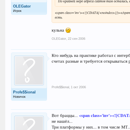
По крайней мере адреса сайтов там остались, 
OLEGator
Игрок
<span class='inv'><![CDATA[<noindex>]]></spa
есть.
кульна
OLEGator
,
22 сен 2006
Кто нибудь на практике работал с инте
счетах разные и требуется открываться
Profe$$ional
,
1 окт 2006
Profe$$ional
Новичок
<span class='inv'><![CDAT
Вот браццы...
не нашёл...
Три платформы у них... в том числе МТ..