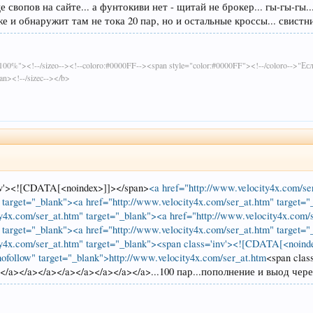
 свопов на сайте... а фунтокиви нет - щитай не брокер... гы-гы-гы..
же и обнаружит там не тока 20 пар, но и остальные кроссы... свистн
ght:100%"><!--/sizeo--><!--coloro:#0000FF--><span style="color:#0000FF"><!--/coloro-->"Е
pan><!--/sizec--></b>
nv'><![CDATA[<noindex>]]></span>
<a href="http://www.velocity4x.com/se
 target="_blank"><a href="http://www.velocity4x.com/ser_at.htm" target=
y4x.com/ser_at.htm" target="_blank"><a href="http://www.velocity4x.com/
 target="_blank"><a href="http://www.velocity4x.com/ser_at.htm" target=
ty4x.com/ser_at.htm" target="_blank"><span class='inv'><![CDATA[<noinde
nofollow" target="_blank">http://www.velocity4x.com/ser_at.htm
<span clas
/a></a></a></a></a></a></a></a>...100 пар...пополнение и выод чере