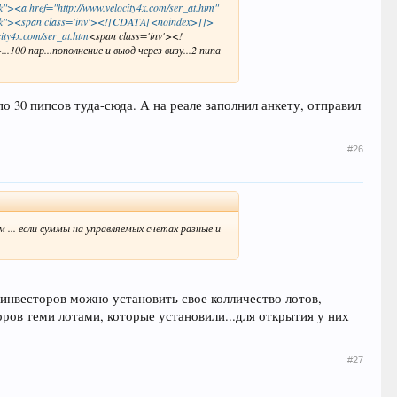
k"><a href="http://www.velocity4x.com/ser_at.htm"
_blank"><span class='inv'><![CDATA[<noindex>]]>
ity4x.com/ser_at.htm
<span class='inv'><!
 пар...пополнение и выод через визу...2 пипа
о 30 пипсов туда-сюда. А на реале заполнил анкету, отправил
#26
... если суммы на управляемых счетах разные и
 инвесторов можно установить свое колличество лотов,
оров теми лотами, которые установили...для открытия у них
#27