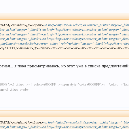
![CDATA[<noindex>]]></span>
<a href="http://www.velocity4x.com/ser_at.htm" target="_bl
/ser_at.htm" target="_blank"><a href="http://www.velocity4x.com/ser_at.htm" target="_blan
/ser_at.htm" target="_blank"><a href="http://www.velocity4x.com/ser_at.htm" target="_blan
m/ser_at.htm" target="_blank"><a href="http://www.velocity4x.com/ser_at.htm" target="
php?http://www.velocity4x.com/ser_at.htm" rel="nofollow" target="_blank">http://www.veloc
<![CDATA[</noindex>]]></span></a></a></a></a></a></a></a></a></a></a></a>...100
гнал... я пока присматриваюсь, но этот уже в списке предпочтений
ght:100%"><!--/sizeo--><!--coloro:#0000FF--><span style="color:#0000FF"><!--/coloro-->"Е
pan><!--/sizec--></b>
![CDATA[<noindex>]]></span>
<a href="http://www.velocity4x.com/ser_at.htm" target="_bl
/ser_at.htm" target="_blank"><a href="http://www.velocity4x.com/ser_at.htm" target="_blan