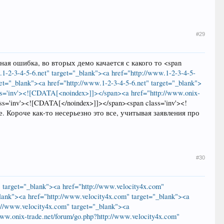
#29
ая ошибка, во вторых демо качается с какого то <span
.1-2-3-4-5-6.net" target="_blank"><a href="http://www.1-2-3-4-5-
get="_blank"><a href="http://www.1-2-3-4-5-6.net" target="_blank">
lass='inv'><![CDATA[<noindex>]]></span><a href="http://www.onix-
ss='inv'><![CDATA[</noindex>]]></span><span class='inv'><!
е. Короче как-то несерьезно это все, учитывая заявления про
#30
" target="_blank"><a href="http://www.velocity4x.com"
blank"><a href="http://www.velocity4x.com" target="_blank"><a
p://www.velocity4x.com" target="_blank"><a
ww.onix-trade.net/forum/go.php?http://www.velocity4x.com"