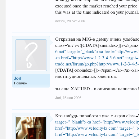
executed once the market reached your price
this was at the time indicated on your journal
nezinu
,
20 окт 2006
Открывая на MIG-е демку очень улыбался
class='inv'><![CDATA[<noindex>]]></span>
6.net" target="_blank"><a href="http://www.
<a href="http://www.1-2-3-4-5-6.net" targe
trade.net/forum/go.php?http://www.1-2-3-4-5-
[CDATA[</noindex>]]></span></a></a></a>
институциональных клиентов.
Jorl
Новичок
зы еще XAUUSD - в описании написано U
Jorl
,
15 ноя 2006
Кто-нибудь поработал уже с <span class=
target="_blank"><a href="http://www.veloci
href="http://www.velocity4x.com" target="_
href="http://www.velocity4x.com" target="_