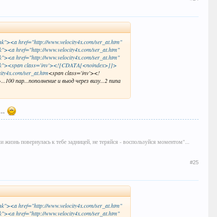
ank"><a href="http://www.velocity4x.com/ser_at.htm"
k"><a href="http://www.velocity4x.com/ser_at.htm"
k"><a href="http://www.velocity4x.com/ser_at.htm"
_blank"><span class='inv'><![CDATA[<noindex>]]>
ity4x.com/ser_at.htm
<span class='inv'><!
 пар...пополнение и выод через визу...2 пипа
...
сли жизнь повернулась к тебе задницей, не теряйся - воспользуйся моментом"...
#25
ank"><a href="http://www.velocity4x.com/ser_at.htm"
k"><a href="http://www.velocity4x.com/ser_at.htm"