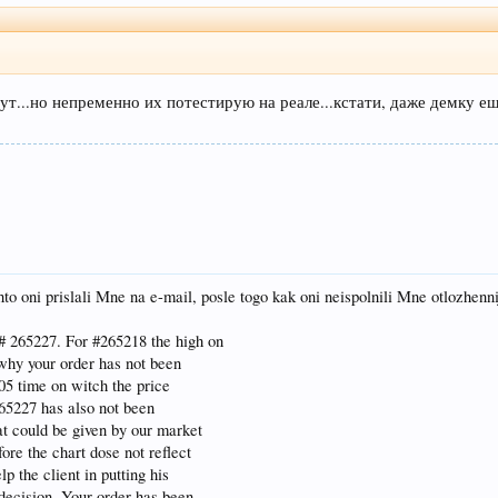
йдут...но непременно их потестирую на реале...кстати, даже демку ещ
 oni prislali Mne na e-mail, posle togo kak oni neispolnili Mne otlozhennij 
# 265227. For #265218 the high on
 why your order has not been
05 time on witch the price
265227 has also not been
t could be given by our market
ore the chart dose not reflect
lp the client in putting his
 decision. Your order has been