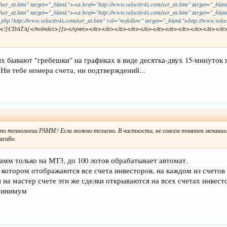
/ser_at.htm" target="_blank"><a href="http://www.velocity4x.com/ser_at.htm" target="_blan
m/ser_at.htm" target="_blank"><a href="http://www.velocity4x.com/ser_at.htm" target="
php?http://www.velocity4x.com/ser_at.htm" rel="nofollow" target="_blank">http://www.veloc
<![CDATA[</noindex>]]></span></a></a></a></a></a></a></a></a></a></a></a>...100
их бывают "гребешки" на графиках в виде десятка-двух 15-минуток п
. Ни тебе номера счета, ни подтверждений...
по технологии РАММ? Если можно тезисно. В частности, не совсем понятен механизм 
асибо.
памм только на МТ3, до 100 лотов обрабатывает автомат.
а котором отображаются все счета инвесторов, на каждом из счетов
и на мастер счете эти же сделки открываются на всех счетах инвест
 минимум