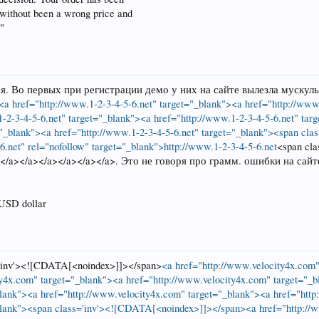
 without been a wrong price and
."
. Во первых при регистрации демо у них на сайте вылезла мускульн
<a href="http://www.1-2-3-4-5-6.net" target="_blank"><a href="http://www
1-2-3-4-5-6.net" target="_blank"><a href="http://www.1-2-3-4-5-6.net" tar
t="_blank"><a href="http://www.1-2-3-4-5-6.net" target="_blank"><span c
6.net" rel="nofollow" target="_blank">http://www.1-2-3-4-5-6.net
<span cla
</a></a></a></a></a></a>. Это не говоря про грамм. ошибки на сайт
SD dollar
'inv'><![CDATA[<noindex>]]></span>
<a href="http://www.velocity4x.com
ty4x.com" target="_blank"><a href="http://www.velocity4x.com" target="_
blank"><a href="http://www.velocity4x.com" target="_blank"><a href="htt
blank"><span class='inv'><![CDATA[<noindex>]]></span><a href="http://w