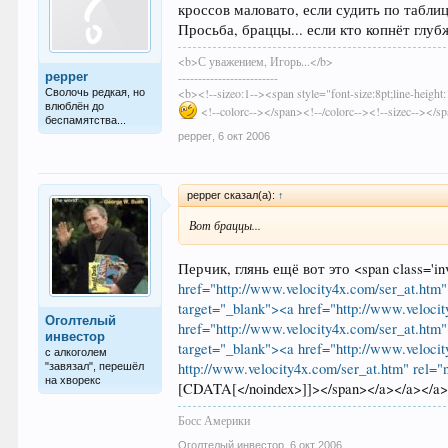
кроссов маловато, если судить по таблице
Просьба, браццы... если кто копнёт глуб
<b>С уважением, Игорь...</b>
pepper
-------------------------
<b><!--sizeo:1--><span style="font-size:8pt;line-hei
Сволочь редкая, но
влюблён до
<!--colorc--></span><!--/colorc--><!--sizec--></s
беспамятства...
pepper
,
6 окт 2006
pepper сказал(а):
↑
Вот браццы...
Перчик, глянь ещё вот это <span class='i
href="http://www.velocity4x.com/ser_at.htm"
target="_blank"><a href="http://www.velocit
Оголтелый
href="http://www.velocity4x.com/ser_at.htm"
инвестoр
target="_blank"><a href="http://www.veloci
с алкоголем
http://www.velocity4x.com/ser_at.htm" rel="
"завязал", перешёл
на хворекс
[CDATA[</noindex>]]></span></a></a></a><
Босс Америки
Оголтелый инвестoр
,
6 окт 2006