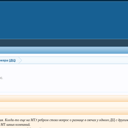
кера (ДЦ)
06
.
я. Когда-то еще на МТ3 ребром стоял вопрос о разнице в свечах у одного ДЦ с другим
ми МТ-шных компаний.