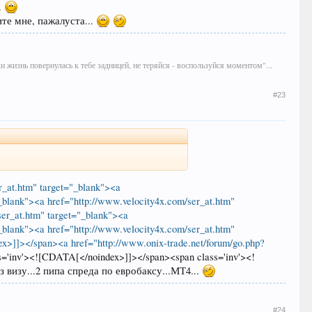
.
ите мне, пажалуста...
сли жизнь повернулась к тебе задницей, не теряйся - воспользуйся моментом"...
#23
r_at.htm" target="_blank"><a
"_blank"><a href="http://www.velocity4x.com/ser_at.htm"
ser_at.htm" target="_blank"><a
"_blank"><a href="http://www.velocity4x.com/ser_at.htm"
x>]]></span><a href="http://www.onix-trade.net/forum/go.php?
s='inv'><![CDATA[</noindex>]]></span><span class='inv'><!
з визу...2 пипа спреда по евробаксу...МТ4...
#24