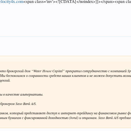
elocity4x.com
<span class='inv'><![CDATA[</noindex>]]></span><span cl
то брокерский дом “Water House Capital” прекратил сотрудничество с компанией Spen
A. Мы беспокоимся о сохранности средств наших клиентов и не можем допустить возн
цензий.
ы в качестве альтернативы.
брокером Saxo Bank A/S.
 банков, который представляет доступ к интернет-трейдингу на финансовом рынке ф
енным бумагам с фиксированной доходностью (bond) и опционам. Saxo Bank A/S предл