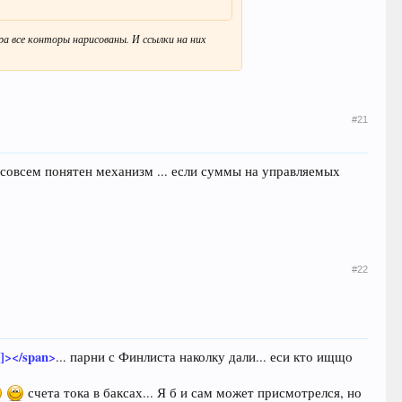
а все конторы нарисованы. И ссылки на них
#21
 совсем понятен механизм ... если суммы на управляемых
#22
]]></span>
... парни с Финлиста наколку дали... еси кто ищщо
счета тока в баксах... Я б и сам может присмотрелся, но