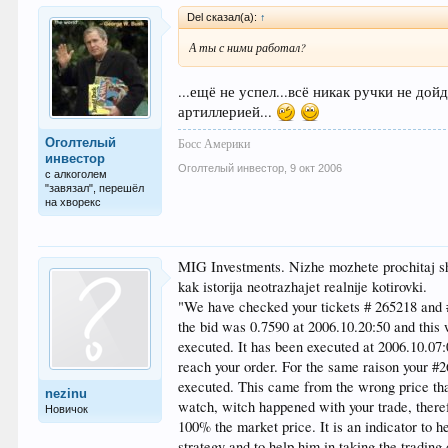
Del сказал(а):
↑
А ты с ними работал?
...ещё не успел...всё никак ручки не до
артиллерией...
Босс Америки
Оголтелый
инвестoр
Оголтелый инвестoр
,
9 окт 2006
с алкоголем
"завязал", перешёл
на хворекс
MIG Investments. Nizhe mozhete prochitaj shto
kak istorija neotrazhajet realnije kotirovki.
"We have checked your tickets # 265218 and 
the bid was 0.7590 at 2006.10.20:50 and this
executed. It has been executed at 2006.10.07:
reach your order. For the same raison your #
executed. This came from the wrong price tha
nezinu
watch, witch happened with your trade, theref
Новичок
100% the market price. It is an indicator to he
strategy and to help him in taking the trading