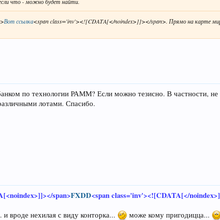
если что - можно будет найти.
n>
Вот ссылка
<span class='inv'><![CDATA[</noindex>]]></span>. Прямо на карте мир
рбанком по технологии РАММ? Если можно тезисно. В частности, не
 различными лотами. Спасибо.
A[<noindex>]]></span>
FXDD
<span class='inv'><![CDATA[</noindex>
. и вроде нехилая с виду конторка...
може кому пригодицца...