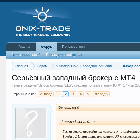
Главная
Пользователи
Форум
Поиск сообщений
Последние сообщения
Главная
Форум
"Околорынок", Свободное общение
Выбор бро
Серьёзный западный брокер с МТ4
Тема в разделе "
Выбор брокера (ДЦ)
", создана пользователем
Юг™
,
17 май 20
Страница 2 из 5
< Назад
1
2
3
4
5
Вперёд >
Del сказал(а):
↑
kenwood сказал(а):
↑
Уж не знаю, пригодится ли кому эта информаци
Тогда с ДЦ мне прислали файл с 30-ю сервера