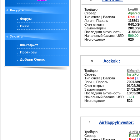
Трейдер
kvn66
Ресурсы
Сервер
Alpari-
Тип счета | Валюта
Real
| 
Форум
Логин | Пароль
115591 |
Счет открыт
04/10/2
Вики
Замониторен
20/10/2
Последняя активность
31/03/2
Начальный баланс, USD
500.00
Утилиты
Итого сделок
620
ФХ-гаджет
Прогнозы
Добавь Оникс
Acckok :
3
Трейдер
KMorzh
Сервер
InstaFo
Тип счета | Валюта
Real
| 
Логин | Пароль
70073891
Счет открыт
01/02/2
Замониторен
24/02/2
Последняя активность
13/03/2
Начальный баланс, USD
-1.11
Итого сделок
522
AirHappyInvestor:
4
Трейдер
AirFX 
Сервер
RoboFo
Тип счета | Валюта
Real
|