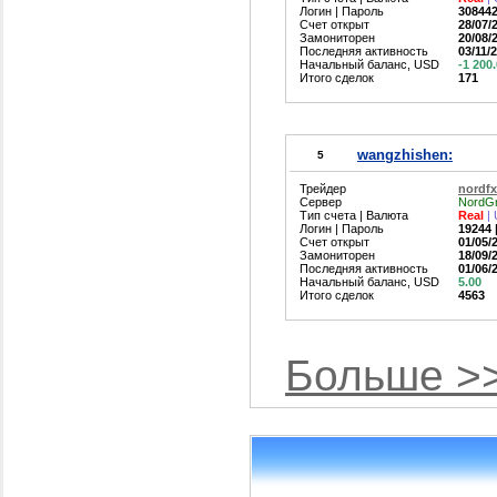
Логин | Пароль
3084425
Счет открыт
28/07/
Замониторен
20/08/
Последняя активность
03/11/
Начальный баланс, USD
-1 200
Итого сделок
171
wangzhishen:
5
Трейдер
nordfx
Сервер
NordGr
Тип счета | Валюта
Real
|
Логин | Пароль
19244 |
Счет открыт
01/05/
Замониторен
18/09/
Последняя активность
01/06/
Начальный баланс, USD
5.00
Итого сделок
4563
Больше >