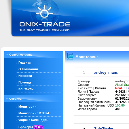
Основное меню
Мониторинг
Главная
О Компании
andrey_main:
1
Новости
Трейдер
andreybb
Помощь
Сервер
Alpari-St
Тип счета | Валюта
Real
| U
Контакты
Логин | Пароль
449638 | *
Счет открыт
26/06/20
Замониторен
01/10/20
Сервисы
Последняя активность
31/12/20
Начальный баланс, USD
100.80
Мониторинг
Итого сделок
385
Мониторинг ВТБ24
Форекс Календарь
Брокеры
ZuluTrade:
2