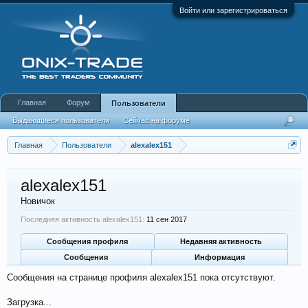
Войти или зарегистрироваться
Главная
Форум
Пользователи
Выдающиеся пользователи
Сейчас на форуме
Недавняя активность
Новые сообщения профиля
Главная
Пользователи
alexalex151
alexalex151
Новичок
Последняя активность alexalex151:
11 сен 2017
Сообщения профиля
Недавняя активность
Сообщения
Информация
Сообщения на странице профиля alexalex151 пока отсутствуют.
Загрузка...