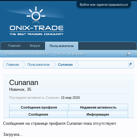
Войти или зарегистрироваться
Главная
Форум
Пользователи
Выдающиеся пользователи
Сейчас на форуме
Недавняя активность
Новые сообщения профиля
Главная
Пользователи
Cunanan
Cunanan
Новичок
, 35
Последняя активность Cunanan:
15 мар 2020
Сообщения профиля
Недавняя активность
Сообщения
Информация
Сообщения на странице профиля Cunanan пока отсутствуют.
Загрузка...