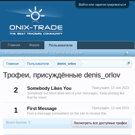
Войти или зарегистрироваться
Главная
Форум
Пользователи
Выдающиеся пользователи
Сейчас на форуме
Недавняя активность
Новые сообщения профиля
Главная
Пользователи
denis_orlov
Трофеи, присуждённые denis_orlov
2
Somebody Likes You
Присуждён:
13 ноя 2023
Somebody out there liked one of your messages. Keep posting like
that for more!
1
First Message
Присуждён:
13 ноя 2023
Post a message somewhere on the site to receive this.
Всего баллов: 3
Посмотреть все доступные трофеи