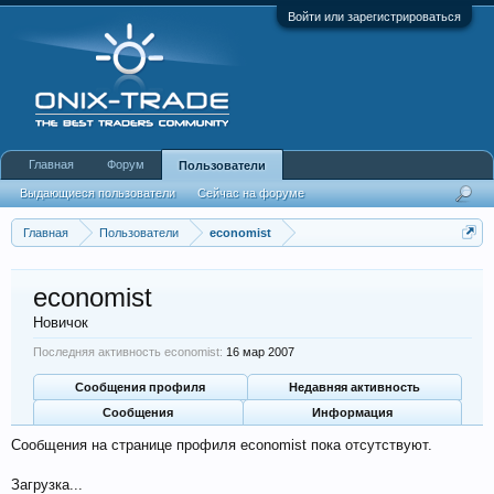
Войти или зарегистрироваться
Главная
Форум
Пользователи
Выдающиеся пользователи
Сейчас на форуме
Недавняя активность
Новые сообщения профиля
Главная
Пользователи
economist
economist
Новичок
Последняя активность economist:
16 мар 2007
Сообщения профиля
Недавняя активность
Сообщения
Информация
Сообщения на странице профиля economist пока отсутствуют.
Загрузка...