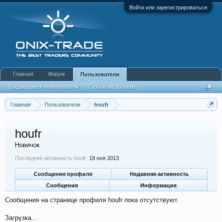
Войти или зарегистрироваться
Главная
Форум
Пользователи
Выдающиеся пользователи
Сейчас на форуме
Недавняя активность
Новые сообщения профиля
Главная
Пользователи
houfr
houfr
Новичок
Последняя активность houfr:
18 ноя 2013
Сообщения профиля
Недавняя активность
Сообщения
Информация
Сообщения на странице профиля houfr пока отсутствуют.
Загрузка...