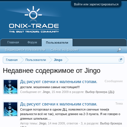
Войти или зарегистрироваться
Главная
Форум
Пользователи
Выдающиеся пользователи
Сейчас на форуме
Недавняя активность
Новые сообщения профиля
Главная
Пользователи
Jingo
Недавнее содержимое от Jingo
Дц рисуют свечки к маленьким стопам.
Сообщение
достали. мошенники самые настоящие!!!
Сообщение от:
Jingo
,
15 янв 2009
в разделе:
Выбор брокера (ДЦ)
Дц рисуют свечки к маленьким стопам.
Тема
Сегодня поторговал в одном ДЦ, появляются свечные тени(в
реальности всё не так), которые длинее на 2-3 пункта. Я не говорю о
длинных шпильках....
Автор темы:
Jingo
,
14 янв 2009
, ответов - 3, в разделе:
Выбор брокера