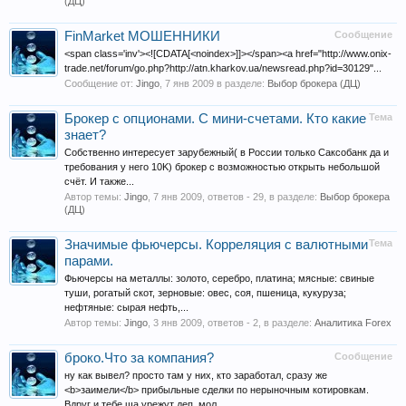
(ДЦ)
FinMarket МОШЕННИКИ
Сообщение
<span class='inv'><![CDATA[<noindex>]]></span><a href="http://www.onix-
trade.net/forum/go.php?http://atn.kharkov.ua/newsread.php?id=30129"...
Сообщение от:
Jingo
,
7 янв 2009
в разделе:
Выбор брокера (ДЦ)
Брокер с опционами. С мини-счетами. Кто какие
Тема
знает?
Собственно интересует зарубежный( в России только Саксобанк да и
требования у него 10K) брокер с возможностью открыть небольшой
счёт. И также...
Автор темы:
Jingo
,
7 янв 2009
, ответов - 29, в разделе:
Выбор брокера
(ДЦ)
Значимые фьючерсы. Корреляция с валютными
Тема
парами.
Фьючерсы на металлы: золото, серебро, платина; мясные: свиные
туши, рогатый скот, зерновые: овес, соя, пшеница, кукуруза;
нефтяные: сырая нефть,...
Автор темы:
Jingo
,
3 янв 2009
, ответов - 2, в разделе:
Аналитика Forex
броко.Что за компания?
Сообщение
ну как вывел? просто там у них, кто заработал, сразу же
<b>заимели</b> прибыльные сделки по нерыночным котировкам.
Вдруг и тебе ща урежут деп, мол...