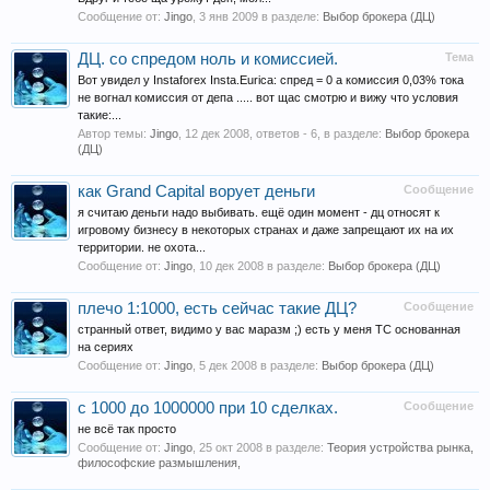
Сообщение от:
Jingo
,
3 янв 2009
в разделе:
Выбор брокера (ДЦ)
ДЦ. со спредом ноль и комиссией.
Тема
Вот увидел у Instaforex Insta.Eurica: спред = 0 а комиссия 0,03% тока
не вогнал комиссия от депа ..... вот щас смотрю и вижу что условия
такие:...
Автор темы:
Jingo
,
12 дек 2008
, ответов - 6, в разделе:
Выбор брокера
(ДЦ)
как Grand Capital ворует деньги
Сообщение
я считаю деньги надо выбивать. ещё один момент - дц относят к
игровому бизнесу в некоторых странах и даже запрещают их на их
территории. не охота...
Сообщение от:
Jingo
,
10 дек 2008
в разделе:
Выбор брокера (ДЦ)
плечо 1:1000, есть сейчас такие ДЦ?
Сообщение
странный ответ, видимо у вас маразм ;) есть у меня ТС основанная
на сериях
Сообщение от:
Jingo
,
5 дек 2008
в разделе:
Выбор брокера (ДЦ)
с 1000 до 1000000 при 10 сделках.
Сообщение
не всё так просто
Сообщение от:
Jingo
,
25 окт 2008
в разделе:
Теория устройства рынка,
философские размышления,