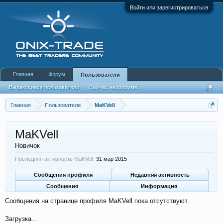
Войти или зарегистрироваться
Главная
Форум
Пользователи
Выдающиеся пользователи
Сейчас на форуме
Недавняя активность
Новые сообщения профиля
Главная
Пользователи
MaKVell
MaKVell
Новичок
Последняя активность MaKVell:
31 мар 2015
Сообщения профиля
Недавняя активность
Сообщения
Информация
Сообщения на странице профиля MaKVell пока отсутствуют.
Загрузка...