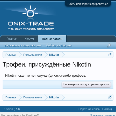
Войти или зарегистрироваться
Главная
Форум
Пользователи
Выдающиеся пользователи
Сейчас на форуме
Недавняя активность
Новые сообщения профиля
Главная
Пользователи
Nikotin
Трофеи, присуждённые Nikotin
Nikotin пока что не получал(а) каких-либо трофеев.
Посмотреть все доступные трофеи
Главная
Пользователи
Nikotin
Russian (RU)
Обратная связь
Помощь
Forum software by XenForo™
Условия и правила