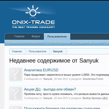
Главная
Форум
Пользователи
Выдающиеся пользователи
Сейчас на форуме
Недавняя активность
Главная
Пользователи
Sanyuk
Недавнее содержимое от Sanyuk
Аналитика EURUSD
Пара продолжает закрепляться выше уровня 1,0650. Это подтвержд
Сообщение от:
Sanyuk
,
18 янв 2017
в разделе:
Аналитика Forex
Акции ДЦ - выгода или обман?
Проблем нету, просто нужно понимать, что релаьно вывести данны
Сообщение от:
Sanyuk
,
18 янв 2017
в разделе:
Выбор брокера (ДЦ)
Подскажите брокера где разрешен скальпинг