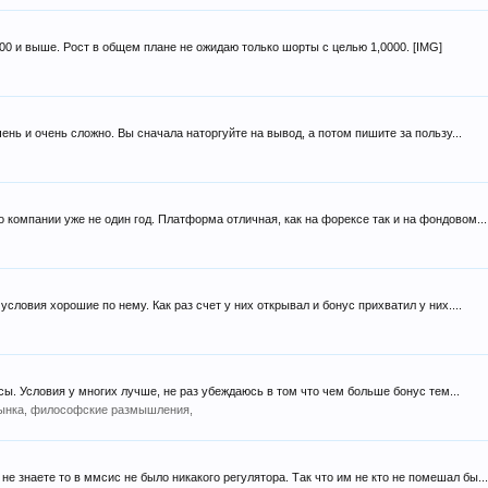
500 и выше. Рост в общем плане не ожидаю только шорты с целью 1,0000. [IMG]
чень и очень сложно. Вы сначала наторгуйте на вывод, а потом пишите за пользу...
но компании уже не один год. Платформа отличная, как на форексе так и на фондовом...
словия хорошие по нему. Как раз счет у них открывал и бонус прихватил у них....
сы. Условия у многих лучше, не раз убеждаюсь в том что чем больше бонус тем...
рынка, философские размышления,
е знаете то в ммсис не было никакого регулятора. Так что им не кто не помешал бы..