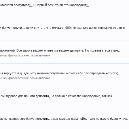
клиентов поступило)))). Первый раз что ли это наблюдаем))).
и бонус получи, а если считать что сливают 90% то сколько денег компания от этого...
аничений. Все дело в вашем опыте и в вашем депозите. Но пользоваться этим...
рынка, философские размышления,
 вы торгуете в дц где нету никакой регуляции, может себя так оправдать хотите?)).
рынка, философские размышления,
бы здорово для вашего депозита, но только в качестве наблюдения, так как...
жно, главное это бонус получить, а как дальше дела пойдут уже не важно будет у них.