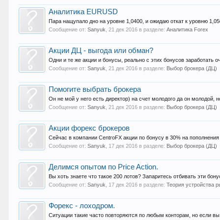
Аналитика EURUSD
Пара нащупало дно на уровне 1,0400, и ожидаю откат к уровню 1,0
Сообщение от:
Sanyuk
,
21 дек 2016
в разделе:
Аналитика Forex
Акции ДЦ - выгода или обман?
Одни и те же акции и бонусы, реально с этих бонусов заработать о
Сообщение от:
Sanyuk
,
21 дек 2016
в разделе:
Выбор брокера (ДЦ)
Помогите выбрать брокера
Он не мой у него есть директор) на счет молодого да он молодой, 
Сообщение от:
Sanyuk
,
21 дек 2016
в разделе:
Выбор брокера (ДЦ)
Акции форекс брокеров
Сейчас в компании CentroFX акции по бонусу в 30% на пополнения у
Сообщение от:
Sanyuk
,
17 дек 2016
в разделе:
Выбор брокера (ДЦ)
Делимся опытом по Price Action.
Вы хоть знаете что такое 200 лотов? Запаритесь отбивать эти бону
Сообщение от:
Sanyuk
,
17 дек 2016
в разделе:
Теория устройства 
Форекс - лоходром.
Ситуации такие часто повторяются по любым конторам, но если вы н