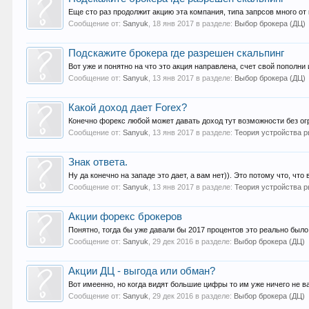
Еще сто раз продолжит акцию эта компания, типа запрсов много от 
Сообщение от:
Sanyuk
,
18 янв 2017
в разделе:
Выбор брокера (ДЦ)
Подскажите брокера где разрешен скальпинг
Вот уже и понятно на что это акция направлена, счет свой пополни 
Сообщение от:
Sanyuk
,
13 янв 2017
в разделе:
Выбор брокера (ДЦ)
Какой доход дает Forex?
Конечно форекс любой может давать доход тут возможности без огр
Сообщение от:
Sanyuk
,
13 янв 2017
в разделе:
Теория устройства 
Знак ответа.
Ну да конечно на западе это дает, а вам нет)). Это потому что, что
Сообщение от:
Sanyuk
,
13 янв 2017
в разделе:
Теория устройства 
Акции форекс брокеров
Понятно, тогда бы уже давали бы 2017 процентов это реально было 
Сообщение от:
Sanyuk
,
29 дек 2016
в разделе:
Выбор брокера (ДЦ)
Акции ДЦ - выгода или обман?
Вот имеенно, но когда видят большие цифры то им уже ничего не ва
Сообщение от:
Sanyuk
,
29 дек 2016
в разделе:
Выбор брокера (ДЦ)