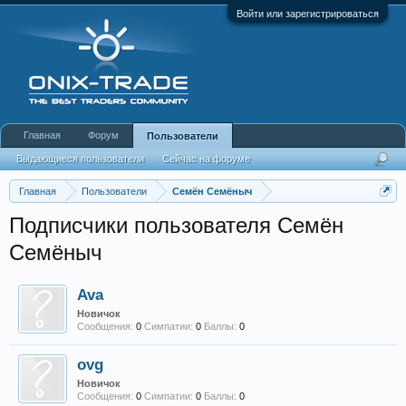
Войти или зарегистрироваться
Главная
Форум
Пользователи
Выдающиеся пользователи
Сейчас на форуме
Недавняя активность
Новые сообщения профиля
Главная
Пользователи
Семён Семёныч
Подписчики пользователя Семён
Семёныч
Ava
Новичок
Сообщения:
0
Симпатии:
0
Баллы:
0
ovg
Новичок
Сообщения:
0
Симпатии:
0
Баллы:
0