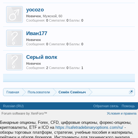
yocozo
Новичок
, Мужской, 60
Сообщения:
0
Симпатии:
0
Баллы:
0
Иван177
Новичок
Сообщения:
0
Симпатии:
0
Баллы:
0
Серый волк
Новичок
Сообщения:
2
Симпатии:
0
Баллы:
1
Главная
Пользователи
Семён Семёныч
Russian (RU)
Обратная связь
Помощь
Forum software by XenForo™
Условия и правила
Бинарные опционы, Forex, CFD, цифровые опционы, форекс-опционы,
криптовалюты, ETF и ICO на
https://safetradebinaryoptions.com/ru/
-
обзоры торговых платформ, стратегии, учебные пособия и материалы,
рейтинги и обзорв брокеров. Инструменты для технического анализа