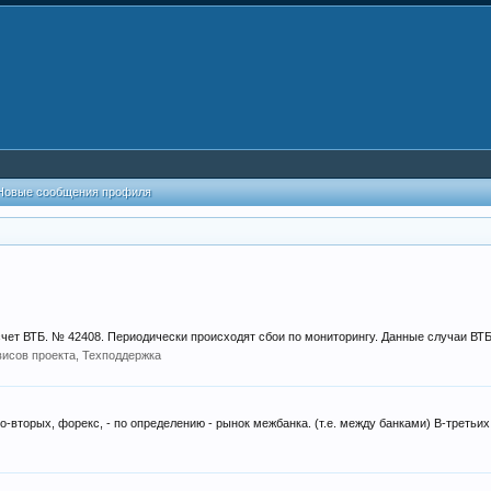
Новые сообщения профиля
чет ВТБ. № 42408. Периодически происходят сбои по мониторингу. Данные случаи ВТБ.
висов проекта, Техподдержка
вторых, форекс, - по определению - рынок межбанка. (т.е. между банками) В-третьих,