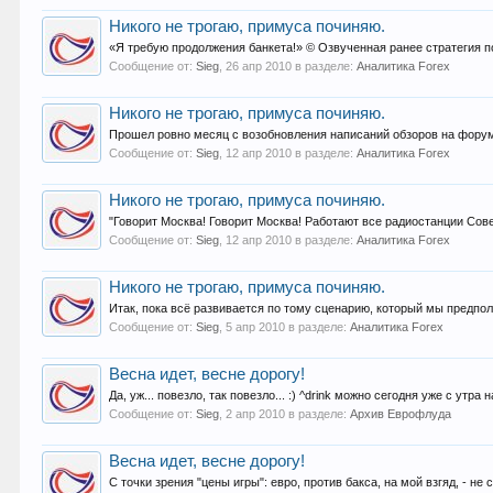
Никого не трогаю, примуса починяю.
«Я требую продолжения банкета!» © Озвученная ранее стратегия п
Сообщение от:
Sieg
,
26 апр 2010
в разделе:
Аналитика Forex
Никого не трогаю, примуса починяю.
Прошел ровно месяц с возобновления написаний обзоров на форум
Сообщение от:
Sieg
,
12 апр 2010
в разделе:
Аналитика Forex
Никого не трогаю, примуса починяю.
"Говорит Москва! Говорит Москва! Работают все радиостанции Советс
Сообщение от:
Sieg
,
12 апр 2010
в разделе:
Аналитика Forex
Никого не трогаю, примуса починяю.
Итак, пока всё развивается по тому сценарию, который мы предполага
Сообщение от:
Sieg
,
5 апр 2010
в разделе:
Аналитика Forex
Весна идет, весне дорогу!
Да, уж... повезло, так повезло... :) ^drink можно сегодня уже с утра
Сообщение от:
Sieg
,
2 апр 2010
в разделе:
Архив Еврофлуда
Весна идет, весне дорогу!
С точки зрения "цены игры": евро, против бакса, на мой взгяд, - н