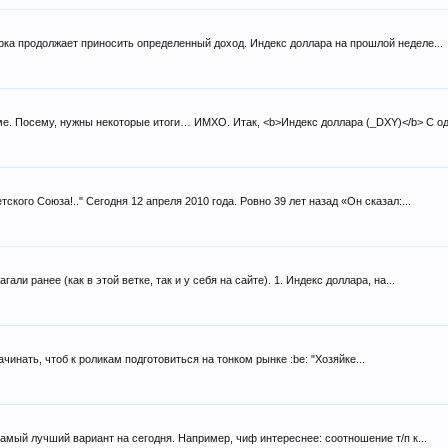
ока продолжает приносить определенный доход. Индекс доллара на прошлой неделе...
е. Посему, нужны некоторые итоги… ИМХО. Итак, <b>Индекс доллара (_DXY)</b> С од
кого Союза!.." Сегодня 12 апреля 2010 года. Ровно 39 лет назад «Он сказал:...
ли ранее (как в этой ветке, так и у себя на сайте). 1. Индекс доллара, на...
 начинать, чтоб к роликам подготовиться на тонком рынке :be: "Хозяйке...
е самый лучший вариант на сегодня. Например, чиф интереснее: соотношение т/п к...