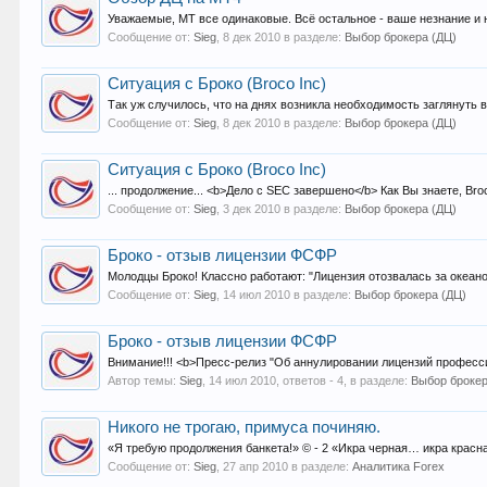
Уважаемые, МТ все одинаковые. Всё остальное - ваше незнание и
Сообщение от:
Sieg
,
8 дек 2010
в разделе:
Выбор брокера (ДЦ)
Ситуация с Броко (Broco Inc)
Так уж случилось, что на днях возникла необходимость заглянуть 
Сообщение от:
Sieg
,
8 дек 2010
в разделе:
Выбор брокера (ДЦ)
Ситуация с Броко (Broco Inc)
... продолжение... <b>Дело с SEC завершено</b> Как Вы знаете, Br
Сообщение от:
Sieg
,
3 дек 2010
в разделе:
Выбор брокера (ДЦ)
Броко - отзыв лицензии ФСФР
Молодцы Броко! Классно работают: "Лицензия отозвалась за океан
Сообщение от:
Sieg
,
14 июл 2010
в разделе:
Выбор брокера (ДЦ)
Броко - отзыв лицензии ФСФР
Внимание!!! <b>Пресс-релиз "Об аннулировании лицензий професси
Автор темы:
Sieg
,
14 июл 2010
, ответов - 4, в разделе:
Выбор брокер
Никого не трогаю, примуса починяю.
«Я требую продолжения банкета!» © - 2 «Икра черная… икра красн
Сообщение от:
Sieg
,
27 апр 2010
в разделе:
Аналитика Forex