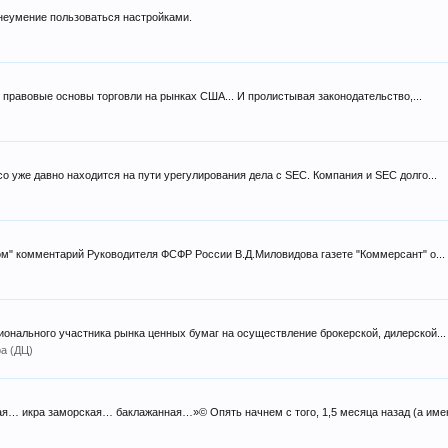
 неумение пользоваться настройками.
в правовые основы торговли на рынках США... И пролистывая законодательство,...
oco уже давно находится на пути урегулирования дела с SEC. Компания и SEC долго...
ом" комментарий Руководителя ФСФР России В.Д.Миловидова газете "Коммерсант" о...
онального участника рынка ценных бумаг на осуществление брокерской, дилерской...
а (ДЦ)
ая… икра заморская… баклажанная…»© Опять начнем с того, 1,5 месяца назад (а имен