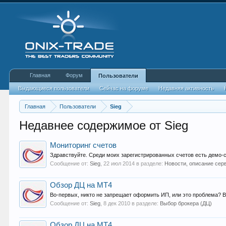
Главная
Форум
Пользователи
Выдающиеся пользователи
Сейчас на форуме
Недавняя активность
Главная
Пользователи
Sieg
Недавнее содержимое от Sieg
Мониторинг счетов
Здравствуйте. Среди моих зарегистрированных счетов есть демо-с
Сообщение от:
Sieg
,
22 июл 2014
в разделе:
Новости, описание сер
Обзор ДЦ на МТ4
Во-первых, никто не запрещает оформить ИП, или это проблема? Во-
Сообщение от:
Sieg
,
8 дек 2010
в разделе:
Выбор брокера (ДЦ)
Обзор ДЦ на МТ4