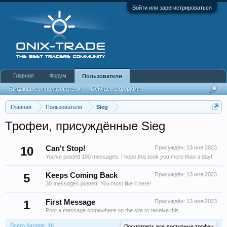
Войти или зарегистрироваться
Главная
Форум
Пользователи
Выдающиеся пользователи
Сейчас на форуме
Недавняя активность
Новые сообщения профиля
Главная
Пользователи
Sieg
Трофеи, присуждённые Sieg
10
Can't Stop!
Присуждён:
13 ноя 2023
You've posted 100 messages. I hope this took you more than a day!
5
Keeps Coming Back
Присуждён:
13 ноя 2023
30 messages posted. You must like it here!
1
First Message
Присуждён:
13 ноя 2023
Post a message somewhere on the site to receive this.
Всего баллов: 16