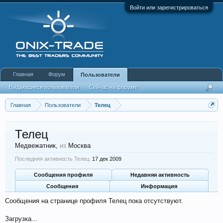
Войти или зарегистрироваться
Главная
Форум
Пользователи
Выдающиеся пользователи
Сейчас на форуме
Недавняя активность
Новые сообщения профиля
Главная
Пользователи
Телец
Телец
Медвежатник
,
из
Москва
Последняя активность Телец:
17 дек 2009
Сообщения профиля
Недавняя активность
Сообщения
Информация
Сообщения на странице профиля Телец пока отсутствуют.
Загрузка...