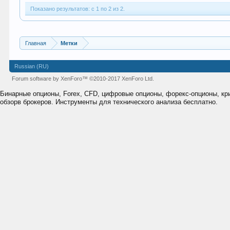
Показано результатов: с 1 по 2 из 2.
Главная
Метки
Russian (RU)
Forum software by XenForo™
©2010-2017 XenForo Ltd.
Бинарные опционы, Forex, CFD, цифровые опционы, форекс-опционы, к
обзорв брокеров. Инструменты для технического анализа бесплатно.