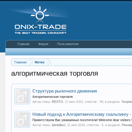
Главная
Форум
Пользователи
Главная
Метки
алгоритмическая торговля
Структура рыночного движения
Алгоритмическая торговля
Автор темы:
RESTO
,
17 июн 2021
, ответов - 38, в разделе:
Теория
Новый подход к Алгоритмическому скальпингу - 
Автор темы:
IpIntellect
,
11 июл 2016
, ответов - 5, в разделе:
Рекла