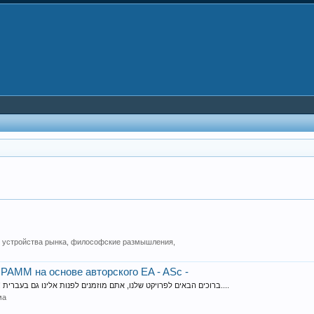
 устройства рынка, философские размышления,
PAMM на основе авторского EA - ASc -
Приветствуем Вас уважаемые посетители! Welcome dear visitors ! ברוכים הבאים לפרויקט שלנו, אתם מוזמנים לפנות אלינו גם בעברית....
ма