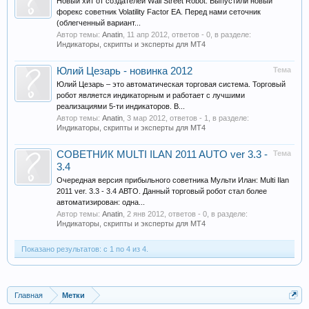
Новый хит от создателей Wall Street Robot. Выпустили новый
форекс советник Volatility Factor EA. Перед нами сеточник
(облегченный вариант...
Автор темы:
Anatin
,
11 апр 2012
, ответов - 0, в разделе:
Индикаторы, скрипты и эксперты для МТ4
Юлий Цезарь - новинка 2012
Тема
Юлий Цезарь – это автоматическая торговая система. Торговый
робот является индикаторным и работает с лучшими
реализациями 5-ти индикаторов. В...
Автор темы:
Anatin
,
3 мар 2012
, ответов - 1, в разделе:
Индикаторы, скрипты и эксперты для МТ4
СОВЕТНИК MULTI ILAN 2011 AUTO ver 3.3 -
Тема
3.4
Очередная версия прибыльного советника Мульти Илан: Multi Ilan
2011 ver. 3.3 - 3.4 АВТО. Данный торговый робот стал более
автоматизирован: одна...
Автор темы:
Anatin
,
2 янв 2012
, ответов - 0, в разделе:
Индикаторы, скрипты и эксперты для МТ4
Показано результатов: с 1 по 4 из 4.
Главная
Метки