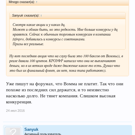
Mnogo сказал(а):
↑
Sanyuk сказал(а):
↑
Смотря какие акции и у каких дц.
Может и обман быть, но это редкость. Мне больше конкурсы у дц
нравятся. Сейчас к обычным торговым конкурсам в компании
fxfinpro, добавились и конкурсы с советниками.
Призы все реальные.
Ну вот последняя акция что на слуху была это 100 баксов от Воммы)), в
реале давали 100 центов. КРОУФР написал что они не выплачивают
деньги, но в их ветках вроде даже движение какое-то есть. Думал что
это был их финальный фмнт, ан нет, пока типа работают)).
Уже пишут на форумах, что Вомма не платит. Так что они
похоже из последних сил держатся, и то неизвестно
насколько долго. Не тянет компания. Слишком высокая
конкуренция.
24 июл 2016
Sanyuk
Активный пользователь