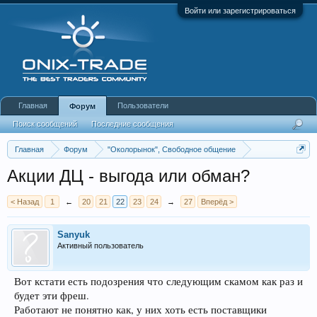
Войти или зарегистрироваться
Главная
Пользователи
Форум
Поиск сообщений
Последние сообщения
Главная
Форум
"Околорынок", Свободное общение
Выбор брокера (ДЦ)
Акции ДЦ - выгода или обман?
< Назад
1
←
20
21
22
23
24
→
27
Вперёд >
Sanyuk
Активный пользователь
Вот кстати есть подозрения что следующим скамом как раз и
будет эти фреш.
Работают не понятно как, у них хоть есть поставщики