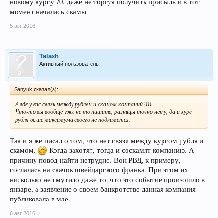
новому курсу 70, даже не торгуя получить прибыль и в тот
момент начались скамы
5 авг 2016
Talash
Активный пользователь
Sanyuk сказал(а):
↑
А где у вас связь между рублем и скамом компаний?))).
Что-то вы вообще уже не то пишите, разницы точно нету, да и курс
рубля выше максимума своего не поднимется.
Так и я же писал о том, что нет связи между курсом рубля и
скамом.
Когда захотят, тогда и соскамят компанию. А
причину повод найти нетрудно. Вон РВД, к примеру,
сослалась на скачок швейцарского франка. При этом их
нисколько не смутило даже то, что это событие произошло в
январе, а заявление о своем банкротстве данная компания
публиковала в мае.
6 авг 2016