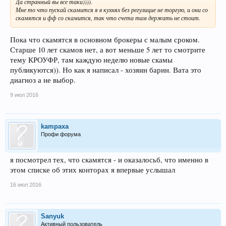
Да странный вы все таки)))).
Мне то что пускай скамится я в кухнях без регулицие не торгую, и они со
скамятся и фф со скамится, так что счета там держать не стоит.
Пока что скамятся в основном брокеры с малым сроком.
Старше 10 лет скамов нет, а вот меньше 5 лет то смотрите
тему КРОУФР, там каждую неделю новые скамы
публикуются)). Но как я написал - хозяин барин. Вата это
диагноз а не выбор.
9 июл 2016
kampaxa
Профи форума
я посмотрел тех, что скамятся - и оказалосьб, что именно в
этом списке об этих конторах я впервые услышал
16 июл 2016
Sanyuk
Активный пользователь