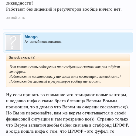
ликвидности?
Работают без лицензий и регуляторов вообще ничего нет.
30 май 2016
Mnogo
Активный пользователь
Sanyuk сказал(а):
↑
Вот кстати есть подозрения что следующим скамом как раз и будет
эти фреш.
Работают не понятно как, у них хоть есть поставщики ликвидности?
Работают без лицензий и регуляторов вообще ничего нет.
Ну если принять во внимание что отмирают новые канторы,
и недавно инфа о скаме брата блезница Верома Воммы
произошел, то я думаю что Верум на очереди соскамиться)).
Но Вы не переживайте, вам же верум отчитывается о своей
финансовой ситуации и там прозрачно все)). Странно только
что Верум заплатил якобы бабки сначала в стабфонд ЦРОФР,
а когда пошла инфа о том, что ЦРОФР - это фуфел, то