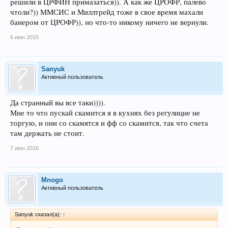
решили в ЦРФИН примазаться)). А как же ЦРОФР, палево
чтоли?)) ММСИС и Миллтрейд тоже в свое время махали
банером от ЦРОФР)), но что-то никому ничего не вернули.
6 июн 2016
Sanyuk
Активный пользователь
Да странный вы все таки)))).
Мне то что пускай скамится я в кухнях без регулицие не
торгую, и они со скамятся и фф со скамится, так что счета
там держать не стоит.
7 июн 2016
Mnogo
Активный пользователь
Sanyuk сказал(а):
↑