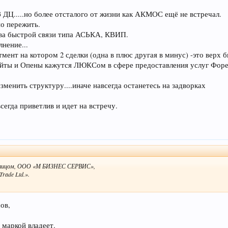
3 ДЦ.....но более отсталого от жизни как АКМОС ещё не встречал.
о пережить.
ва быстрой связи типа АСЬКА, КВИП.
нение...
тмент на котором 2 сделки (одна в плюс другая в минус) -это верх 
Лайты и Опены кажутся ЛЮКСом в сфере предоставления услуг Форе
менить структуру....иначе навсегда останетесь на задворках
всегда приветлив и идет на встречу.
им лицом, ООО «М БИЗНЕС СЕРВИС»,
rade Ltd.».
ов,
 маркой владеет.