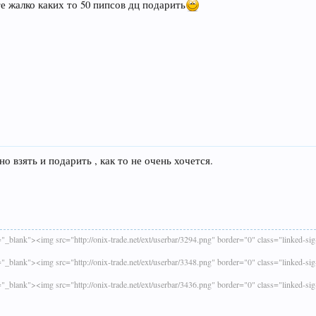
чё те жалко каких то 50 пипсов дц подарить
о взять и подарить , как то не очень хочется.
t="_blank"><img src="http://onix-trade.net/ext/userbar/3294.png" border="0" class="linked-si
t="_blank"><img src="http://onix-trade.net/ext/userbar/3348.png" border="0" class="linked-si
t="_blank"><img src="http://onix-trade.net/ext/userbar/3436.png" border="0" class="linked-si