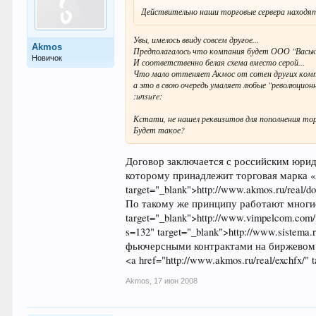
Действительно наши торговые сервера находятся
Увы, имелось ввиду совсем другое...
Akmos
Предполагалось что компания будет ООО "Васька"
Новичок
И соответственно белая схема вместо серой...
Что мало оттеняет Акмос от сотен других компа
а это в свою очередь умаляет любые "революцион
:unsure:
Кстати, не нашел реквизитов для пополнения тор
Будет такое?
Договор заключается с российским ю
которому принадлежит торговая марка «Akm
target="_blank">http://www.akmos.ru/real/d
По такому же принципу работают многие
target="_blank">http://www.vimpelcom.com
s=132" target="_blank">http://www.siste
фьючерсными контрактами на биржевом ф
<a href="http://www.akmos.ru/real/exchfx/" 
Akmos
,
17 июн 2008