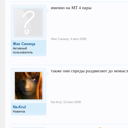
именно на МТ 4 пары
Жек Синица
,
4 июл 2008
Жек Синица
Активный
пользователь
также они спреды раздвигают до немысл
Na-Krul
,
10 июл 2008
Na-Krul
Новичок