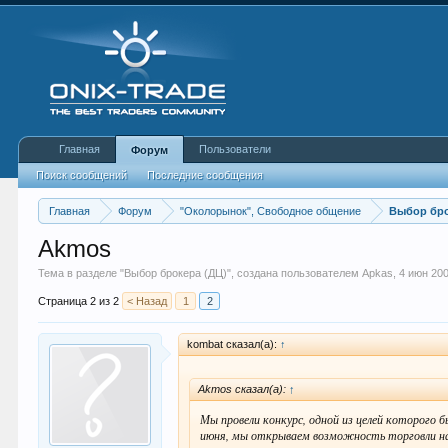
Главная
Пользователи
Форум
Поиск сообщений
Последние сообщения
Главная
Форум
"Околорынок", Свободное общение
Выбор бро
Akmos
Тема в разделе "
Выбор брокера (ДЦ)
", создана пользователем
Apkas
,
4 июн 20
Страница 2 из 2
< Назад
1
2
kombat сказал(а):
↑
Akmos сказал(а):
↑
Мы провели конкурс, одной из целей которого 
июня, мы открываем возможность торговли на