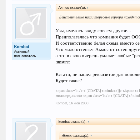
Akmos сказал(а):
↑
Действительно наши торговые сервера находятся з
Увы, имелось ввиду совсем другое...
Предполагалось что компания будет ООО 
И соответственно белая схема вместо се
Kombat
Что мало оттеняет Акмос от сотен други
Активный
а это в свою очередь умаляет любые "р
пользователь
:unsure:
Кстати, не нашел реквизитов для пополн
Будет такое?
<span class='inv'><![CDATA[<noindex>]]></span><a h
милосердие»</a><span class='inv'><![CDATA[</noin
Kombat
,
16 июн 2008
kombat сказал(а):
↑
Akmos сказал(а):
↑