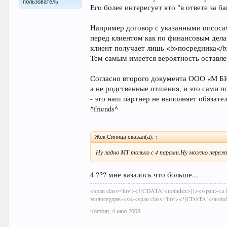
пользователь
Его более интересует кто "в ответе за ба
Например договор с указанными опсосам
перед клиентом как по финансовым дела
клиент получает лишь <b>посредника</b>
Тем самым имеется вероятность оставлен
Согласно второго документа ООО «М БИ
а не родственные отшения, и это сами 
- это наш партнер не выполняет обязате
^friends^
Жек Синица сказал(а):
↑
Ну ладно МТ только с 4 парами.Ну можно переж
4 ??? мне казалось что больше...
<span class='inv'><![CDATA[<noindex>]]></span><a h
милосердие»</a><span class='inv'><![CDATA[</noin
Kombat
,
4 июл 2008