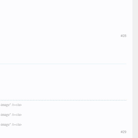
#28
g-image" /></a>
g-image" /></a>
g-image" /></a>
#29