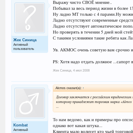
Выражу чисто СВОЁ мнение..
Побывал за весь период жизни в более 1
Ну ладно МТ только с 4 парами.Ну можн
Ладно отсутствуют современные средст
Ладно отсутствует автоматическое попол
Но проверять в течении 5 дней мой стей
С такими условиями такие ребята как 
Жек Синица
Активный
пользователь
Ув. АКМОС очень советую вам срочно из
PS: Хотя надо отдать должное ...сапорт 
Жек Синица
,
4 июл 2008
Akmos сказал(а):
↑
Договор заключается с российским юридическ
которому принадлежит торговая марка «Akmos T
...
То нам ведомо, как и примеры про опсос
однако вот какая штука...
Kombat
Активный
Клиента мало волнует кто чьей торговой