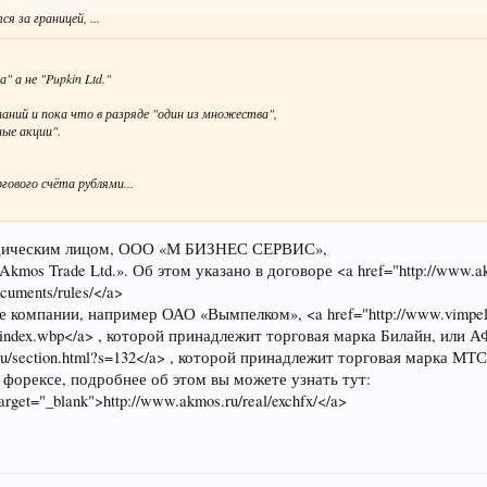
 за границей, ...
 а не "Pupkin Ltd."
ний и пока что в разряде "один из множества",
ные акции".
гового счёта рублями...
ридическим лицом, ООО «М БИЗНЕС СЕРВИС»,
os Trade Ltd.». Об этом указано в договоре <a href="http://www.akmo
ocuments/rules/</a>
 компании, например ОАО «Вымпелком», <a href="http://www.vimpel
/index.wbp</a> , которой принадлежит торговая марка Билайн, или АФК
ma.ru/section.html?s=132</a> , которой принадлежит торговая марка 
орексе, подробнее об этом вы можете узнать тут:
target="_blank">http://www.akmos.ru/real/exchfx/</a>