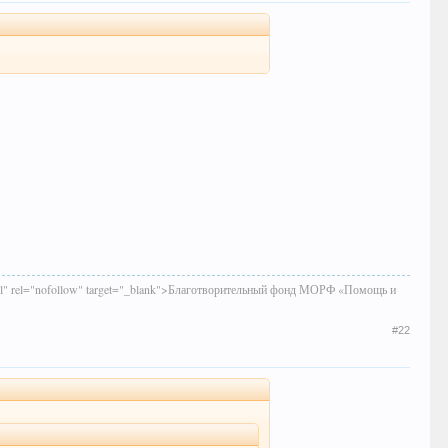
shtml" rel="nofollow" target="_blank">Благотворительный фонд МОРФ «Помощь и
#22