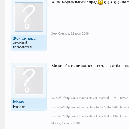
А чё..нормальный спред
)))))))))))) 
Жек Синица
,
12 июл 2008
Жек Синица
Активный
пользователь
Может быть не жалко , но так вот банальн
<a href="http://onix-trade.net/?act=stat&id=3294" targe
bforex
<a href="http://onix-trade.net/?act=stat&id=3348" targe
Новичок
<a href="http://onix-trade.net/?act=stat&id=3436" targe
bforex
,
12 июл 2008