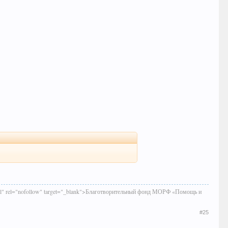
shtml" rel="nofollow" target="_blank">Благотворительный фонд МОРФ «Помощь и
#25