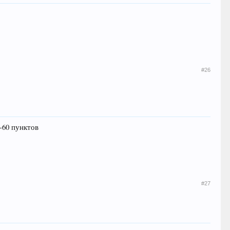
#26
-60 пунктов
#27