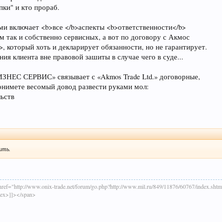
пки" и кто прораб.
и включает <b>все </b>аспекты <b>ответственности</b>
м так и собственно сервисных, а вот по договору с Акмос
, который хоть и декларирует обязанности, но не гарантирует.
ия клиента вне правовой зашиты в случае чего в суде...
ЗНЕС СЕРВИС» связывает с «Akmos Trade Ltd.» договорные,
понимете весомый довод развести руками мол:
льств
ить.
ref="http://www.onix-trade.net/forum/go.php?http://www.mil.ru/849/11876/60767/index.
dex>]]></span>