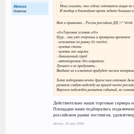
...
Могу сказать, что сейчас готовится акция по 
Akmos
И вообще в ближайшее время ждите больших и
Новичок
Вот и правильно... России российкие ДЦ !!! ^drink
<b>Торговые условия.</b>
Нууу... они уже очерчены и проверены временем:
- исполнение по рынку (by market)
- нулевые стопы
- нулевая лок-маржа
- динамичный спред
- автоторговля (без извратов)
Лучшего и не придумать...
Вводите их и клиентов прибудет числом немеряны
Хотя подозреваю нечто другое нам готовит Акмос,
развеяло слабую надежду на приход чисто российс
Впрочем подождём развития событий, не сомнева
Действительно наши торговые сервера н
Площадки нами подбирались подключенн
российском рынке хостингов, удовлетв
Akmos
,
16 июн 2008