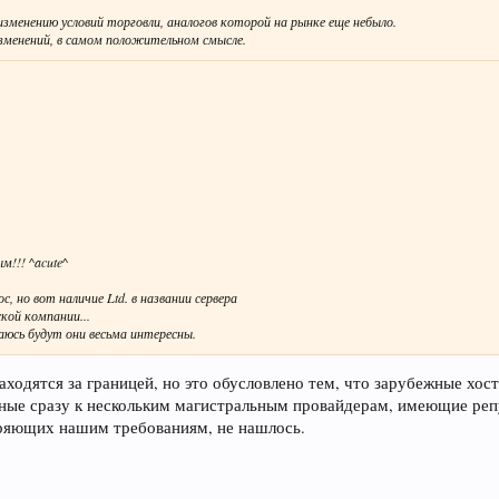
изменению условий торговли, аналогов которой на рынке еще небыло.
зменений, в самом положительном смысле.
м!!! ^acute^
 но вот наличие Ltd. в названии сервера
кой компании...
юсь будут они весьма интересны.
аходятся за границей, но это обусловлено тем, что зарубежные хос
ые сразу к нескольким магистральным провайдерам, имеющие репу
оряющих нашим требованиям, не нашлось.