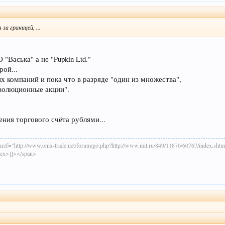
а границей, ...
"Васька" а не "Pupkin Ltd."
рой...
х компаний и пока что в разряде "один из множества",
еволюционные акции".
ения торгового счёта рублями...
ref="http://www.onix-trade.net/forum/go.php?http://www.mil.ru/849/11876/60767/index.
dex>]]></span>