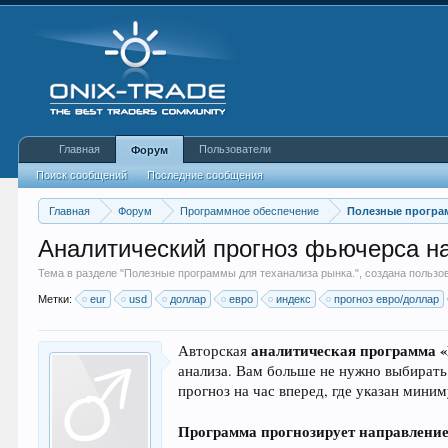
Главная
Пользователи
Форум
Поиск сообщений
Последние сообщения
Главная
Форум
Программное обеспечение
Полезные програм
Аналитический прогноз фьючерса на
Тема в разделе "
Полезные программы для теханализа рынка.
", создана польз
Метки:
eur
usd
доллар
евро
индекс
прогноз евро/доллар
аналитическая программа 
Авторская
анализа. Вам больше не нужно выбирать 
прогноз на час вперед, где указан мини
Программа прогнозирует направлени