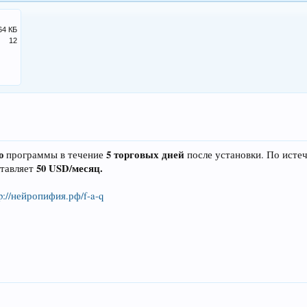
64 КБ
12
ю
5 торговых дней
программы в течение
после установки. По исте
50 USD/месяц.
ставляет
tp://нейропифия.рф/f-a-q