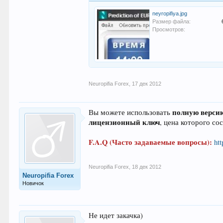
neyropifiya.jpg
Размер файла:
Просмотров:
Neuropifia Forex
,
17 дек 2012
полную верси
Вы можете использовать
лицензионный ключ
, цена которого со
F.A.Q (Часто задаваемые вопросы):
ht
Neuropifia Forex
,
18 дек 2012
Neuropifia Forex
Новичок
Не идет закачка)