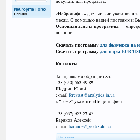
покупать или продавать.
Neuropifia Forex
«Нейропифия» дает четкие указания для
Новичок
месяц. С помощью нашей программы Вы 
Основная задача программы
— определ
позиции.
Скачать программу
для фьючерса на 
Скачать программу
для пары ЕUR/US
Контакты
За справками обращайтесь:
+38 (050) 563-49-89
Щедрин Юрий
e-mail:
forecast@analytics.in.ua
в “теме” укажите «Нейропифия»
+38 (067) 623-27-42
Баранов Алексей
e-mail:
baranov@prodex.dn.ua
Вложения: