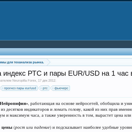
мы для теханализа рынка.
 индекс РТС и пары EUR/USD на 1 час 
ователем
Neuropifia Forex
,
17 дек 2012
.
прогноз пары eur/usd
ртс
фьючерс
«Нейропифия»
, работающая на основе нейросетей, обобщила и ун
из десятков индикаторов и ломать голову, какой из них прав именн
мум и максимум часа, а также уверенность в том, вырастет цена или
е цены
рост или падение
(
) и подсказывает наиболее удобные уровни