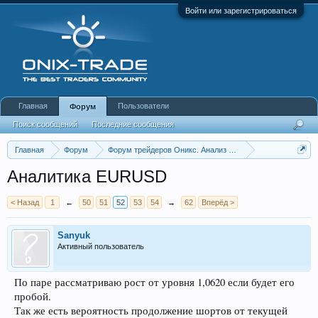
Войти или зарегистрироваться
Главная
Пользователи
Форум
Поиск сообщений
Последние сообщения
Главная
Форум
Форум трейдеров Оникс. Анализ и обсуждение рынка
Аналитика Forex
Аналитика EURUSD
< Назад
1
←
50
51
52
53
54
→
62
Вперёд >
Sanyuk
Активный пользователь
По паре рассматриваю рост от уровня 1,0620 если будет его
пробой.
Так же есть вероятность продолжение шортов от текущей